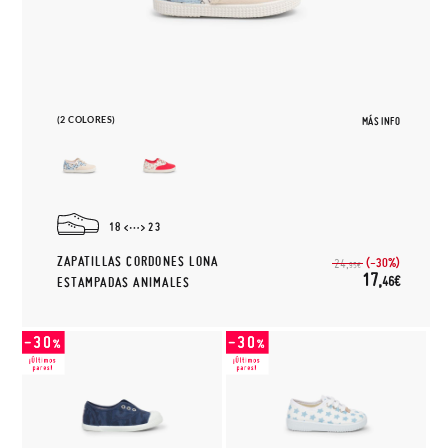
(2 COLORES)
MÁS INFO
18
23
ZAPATILLAS CORDONES LONA
(-30%)
24,
95€
17,
46€
ESTAMPADAS ANIMALES