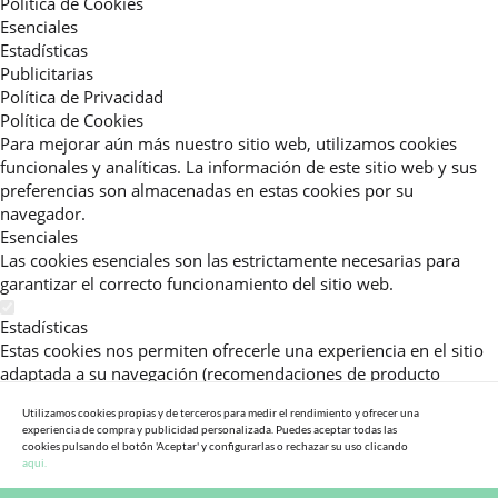
Política de Cookies
Esenciales
Estadísticas
Publicitarias
Política de Privacidad
Política de Cookies
Para mejorar aún más nuestro sitio web, utilizamos cookies
funcionales y analíticas. La información de este sitio web y sus
preferencias son almacenadas en estas cookies por su
navegador.
Esenciales
Las cookies esenciales son las estrictamente necesarias para
garantizar el correcto funcionamiento del sitio web.
Estadísticas
Estas cookies nos permiten ofrecerle una experiencia en el sitio
adaptada a su navegación (recomendaciones de producto
personalizadas, énfasis en categorías frecuentemente
Utilizamos cookies propias y de terceros para medir el rendimiento y ofrecer una
consultadas, etc).Al activar esta cookie, nos ayuda a mejorar aún
experiencia de compra y publicidad personalizada. Puedes aceptar todas las
más su experiencia.
cookies pulsando el botón 'Aceptar' y configurarlas o rechazar su uso clicando
aqui.
Publicitarias