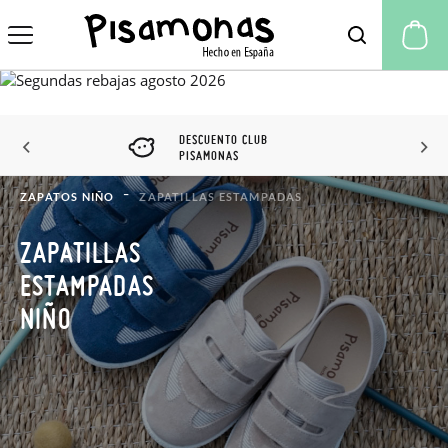
Mi
DESCUENTO CLUB
PISAMONAS
ZAPATOS NIÑO
ZAPATILLAS ESTAMPADAS
ZAPATILLAS
ESTAMPADAS
NIÑO