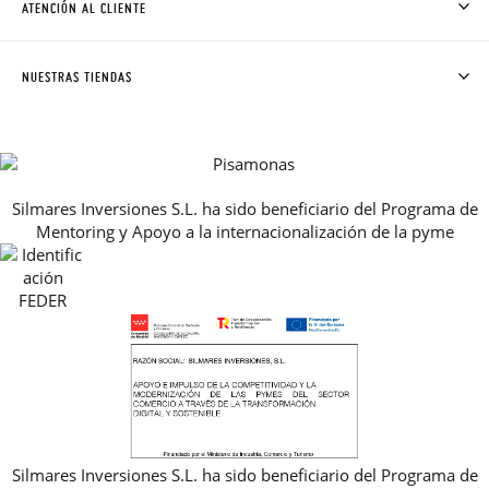
ATENCIÓN AL CLIENTE
DONDE ESTÁ MI PEDIDO
ENVÍOS Y CAMBIOS GRATIS
SOLICITAR CAMBIO O DEVOLUCIÓN
CLUB PISAMONAS
NUESTRAS TIENDAS
CONTACTO
BLOG & NOTICIAS
HORARIO
PREMIOS
PREGUNTAS FRECUENTES
AVISO LEGAL, PRIVACIDAD Y COOKIES
Silmares Inversiones S.L. ha sido beneficiario del Programa de
GUIA DE TALLAS
Mentoring y Apoyo a la internacionalización de la pyme
REBAJAS
Silmares Inversiones S.L. ha sido beneficiario del Programa de