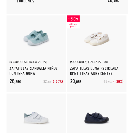
28,
76€
CORDONES
(5 COLORES) (TALLA 21 - 29)
(5 COLORES) (TALLA 22 - 30)
ZAPATILLAS SANDALIA NIÑOS
ZAPATILLAS LONA RECICLADA
PUNTERA GOMA
RPET TIRAS ADHERENTES
26,
23,
(-20%)
(-30%)
32,
32,
36€
06€
95€
95€