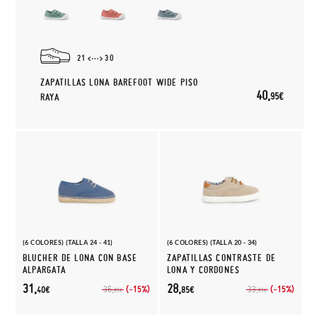
21
30
ZAPATILLAS LONA BAREFOOT WIDE PISO
40,
95€
RAYA
(6 COLORES) (TALLA 24 - 41)
(6 COLORES) (TALLA 20 - 34)
BLUCHER DE LONA CON BASE
ZAPATILLAS CONTRASTE DE
ALPARGATA
LONA Y CORDONES
31,
28,
(-15%)
(-15%)
36,
33,
40€
85€
95€
95€