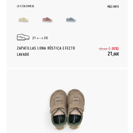
(3 COLORES)
MÁS INFO
21
30
ZAPATILLAS LONA RÚSTICA EFECTO
(-30%)
30,
95€
21,
66€
LAVADO