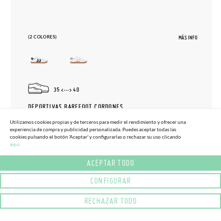
(2 COLORES)
MÁS INFO
35
40
DEPORTIVAS BAREFOOT CORDONES
69,
95€
TALLAS ALTAS
Utilizamos cookies propias y de terceros para medir el rendimiento y ofrecer una
experiencia de compra y publicidad personalizada. Puedes aceptar todas las
cookies pulsando el botón 'Aceptar' y configurarlas o rechazar su uso clicando
aqui.
ACEPTAR TODO
CONFIGURAR
RECHAZAR TODO
(2 COLORES) (TALLA 20 - 34)
(3 COLORES) (TALLA 19 - 26)