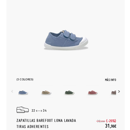
(5 COLORES)
MÁS INFO
22
34
ZAPATILLAS BAREFOOT LONA LAVADA
(-20%)
39,
95€
31,
96€
TIRAS ADHERENTES