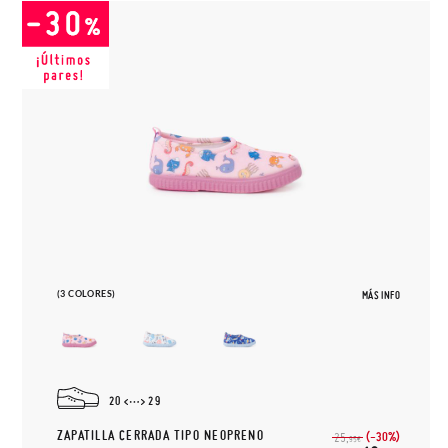
(3 COLORES)
MÁS INFO
20
29
ZAPATILLA CERRADA TIPO NEOPRENO
(-30%)
25,
95€