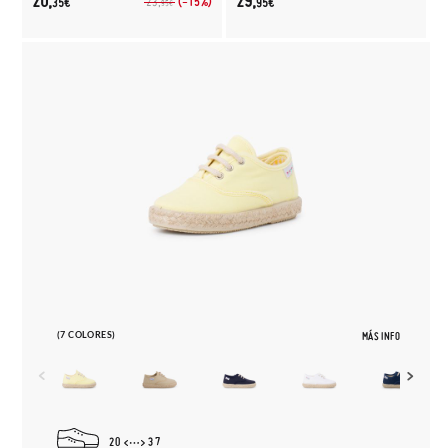
20,
29,
(-15%)
23,
35€
95€
95€
(7 COLORES)
MÁS INFO
20
37