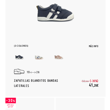
(3 COLORES)
MÁS INFO
19
26
ZAPATILLAS BLANDITOS BANDAS
(-30%)
58,
95€
41,
26€
LATERALES