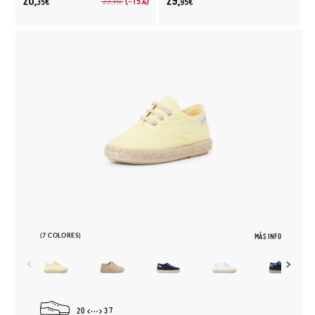
20,
29,
(-15%)
23,
35€
95€
95€
(7 COLORES)
MÁS INFO
20
37