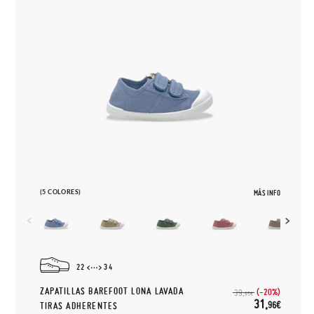
(5 COLORES)
MÁS INFO
22
34
ZAPATILLAS BAREFOOT LONA LAVADA
(-20%)
39,
95€
31,
96€
TIRAS ADHERENTES