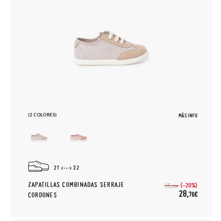
(2 COLORES)
MÁS INFO
21
32
ZAPATILLAS COMBINADAS SERRAJE
(-20%)
35,
95€
28,
76€
CORDONES