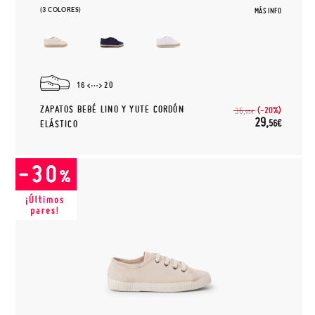
(3 COLORES)
MÁS INFO
16
20
ZAPATOS BEBÉ LINO Y YUTE CORDÓN
(-20%)
36,
95€
29,
56€
ELÁSTICO