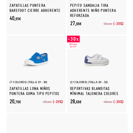
ZAPATILLAS PUNTERA
PEPITO SANDALIA TIRA
BAREFOOT CIERRE ADHERENTE
ADHERENTE NIÑO PUNTERA
REFORZADA
40,
95€
27,
(-20%)
34,
96€
95€
(7 COLORES) (TALLA 19 - 30)
(2 COLORES) (TALLA 20 - 32)
ZAPATILLAS LONA NIÑOS
DEPORTIVAS BLANDITAS
PUNTERA GOMA TIPO PEPITOS
MÍNIMAL TALONERA COLORES
20,
28,
(-20%)
(-30%)
25,
40,
76€
66€
95€
95€