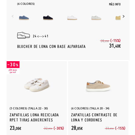
(6 COLORES)
MÁS INFO
24
41
(-15%)
36,
95€
31,
40€
BLUCHER DE LONA CON BASE ALPARGATA
(5 COLORES) (TALLA 22 - 30)
(6 COLORES) (TALLA 20 - 34)
ZAPATILLAS LONA RECICLADA
ZAPATILLAS CONTRASTE DE
RPET TIRAS ADHERENTES
LONA Y CORDONES
23,
28,
(-30%)
(-15%)
32,
33,
06€
85€
95€
95€