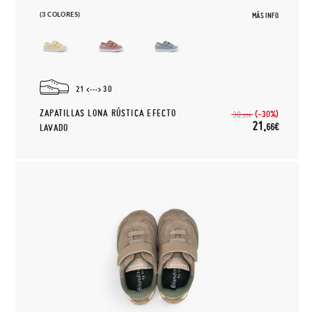
(3 COLORES)
MÁS INFO
21
30
ZAPATILLAS LONA RÚSTICA EFECTO
(-30%)
30,
95€
21,
66€
LAVADO