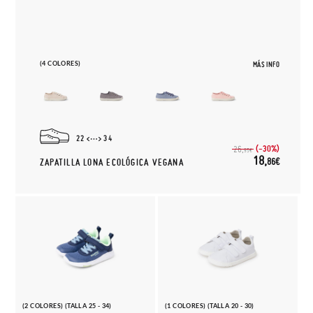
(4 COLORES)
MÁS INFO
22
34
(-30%)
26,
95€
18,
86€
ZAPATILLA LONA ECOLÓGICA VEGANA
(2 COLORES) (TALLA 25 - 34)
(1 COLORES) (TALLA 20 - 30)