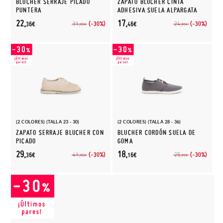
BLUCHER SERRAJE PICADO
ZAPATO BLUCHER CINTA
PUNTERA
ADHESIVA SUELA ALPARGATA
22,
17,
(-30%)
(-30%)
31,
24,
36€
46€
95€
95€
(2 COLORES) (TALLA 23 - 30)
(2 COLORES) (TALLA 28 - 36)
ZAPATO SERRAJE BLUCHER CON
BLUCHER CORDÓN SUELA DE
PICADO
GOMA
29,
18,
(-30%)
(-30%)
41,
25,
36€
16€
95€
95€