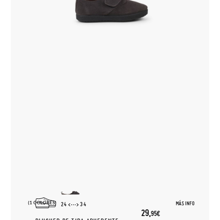
(1 COLORES)
MÁS INFO
24
34
29,
95€