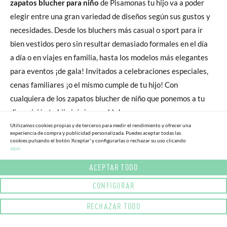
zapatos blucher para niño
de Pisamonas tu hijo va a poder
elegir entre una gran variedad de diseños según sus gustos y
necesidades. Desde los bluchers más casual o sport para ir
bien vestidos pero sin resultar demasiado formales en el día
a día o en viajes en familia, hasta los modelos más elegantes
para eventos ¡de gala! Invitados a celebraciones especiales,
cenas familiares ¡o el mismo cumple de tu hijo! Con
cualquiera de los zapatos blucher de niño que ponemos a tu
disposición tu hijo irá ¡impecable!
Utilizamos cookies propias y de terceros para medir el rendimiento y ofrecer una
experiencia de compra y publicidad personalizada. Puedes aceptar todas las
cookies pulsando el botón 'Aceptar' y configurarlas o rechazar su uso clicando
LOS BLUCHERS DE NIÑO DE
aqui.
TENDENCIA ¡PARA LOOKS DE
ACEPTAR TODO
PASARELA!
CONFIGURAR
RECHAZAR TODO
Y es precisamente en esos eventos tan significativos donde
los zapatos blucher son nuestro mejor aliado, ya no solo para