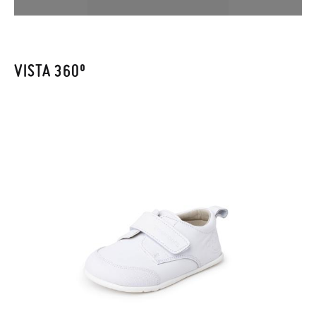
en la sección
Cambios & Devoluciones
de nuestra web para
enviarnos la petición de cambio. Nuestro equipo Atención al
Cliente se encargará de todo: te mandaremos otra talla y te
recogeremos la primera, sin gastos, en unos pocos días!
VISTA 360º
En caso de que no quieras Cambio sino Devolución, también
serán gratuitas, ¡no tienes que preocuparte por nada! Puedes
solicitarlas desde el mismo enlace del párrafo anterior y nos
encargamos de enviarte un mensajero para que te recoja el
paquete.