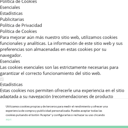
Política de Cookies
Esenciales
Estadísticas
Publicitarias
Política de Privacidad
Política de Cookies
Para mejorar aún más nuestro sitio web, utilizamos cookies
funcionales y analíticas. La información de este sitio web y sus
preferencias son almacenadas en estas cookies por su
navegador.
Esenciales
Las cookies esenciales son las estrictamente necesarias para
garantizar el correcto funcionamiento del sitio web.
Estadísticas
Estas cookies nos permiten ofrecerle una experiencia en el sitio
adaptada a su navegación (recomendaciones de producto
personalizadas, énfasis en categorías frecuentemente
Utilizamos cookies propias y de terceros para medir el rendimiento y ofrecer una
consultadas, etc).Al activar esta cookie, nos ayuda a mejorar aún
experiencia de compra y publicidad personalizada. Puedes aceptar todas las
más su experiencia.
cookies pulsando el botón 'Aceptar' y configurarlas o rechazar su uso clicando
aqui.
Publicitarias