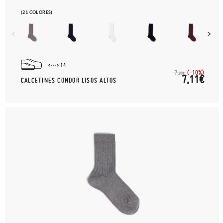
(21 COLORES)
14
(-10%)
7,
90€
7,11€
CALCETINES CONDOR LISOS ALTOS