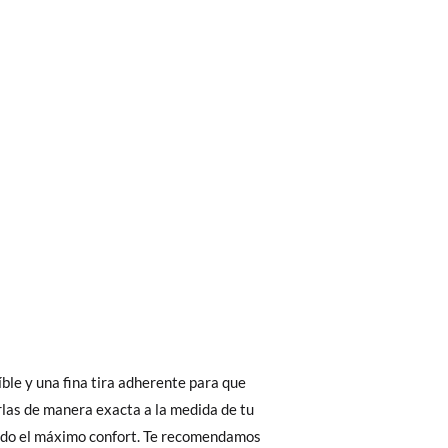
bién son GRATIS y puedes realizarlos
asa!
fieras acelerar el envío, puedes por muy