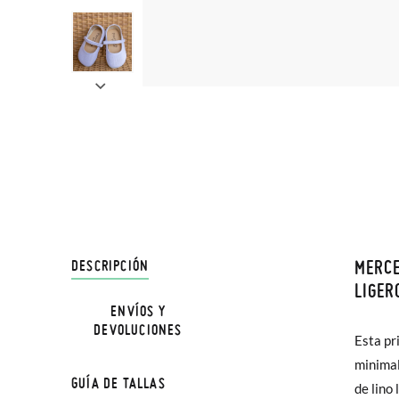
MERCE
DESCRIPCIÓN
En Pisa
LIGER
hasta e
ENVÍOS Y
DEVOLUCIONES
Además 
Esta pr
plantill
poco má
minimal
puedas 
GUÍA DE TALLAS
En Bale
de lino
niña, 