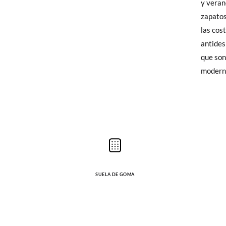
y veran
elijas, 
CM
zapatos
para en
las cos
talla y
antides
que son
En caso
modern
Puedes 
recoja 
SUELA DE GOMA