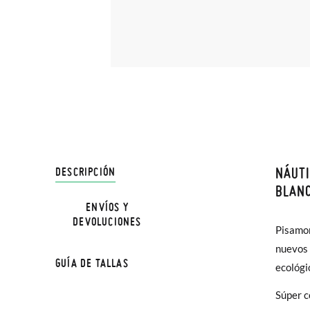
NÁUTI
DESCRIPCIÓN
En Pisa
BLAN
hasta e
ENVÍOS Y
DEVOLUCIONES
Además 
Pisamon
poco má
nuevos 
GUÍA DE TALLAS
En Bale
ecológi
Súper c
TALLA
Sólo en