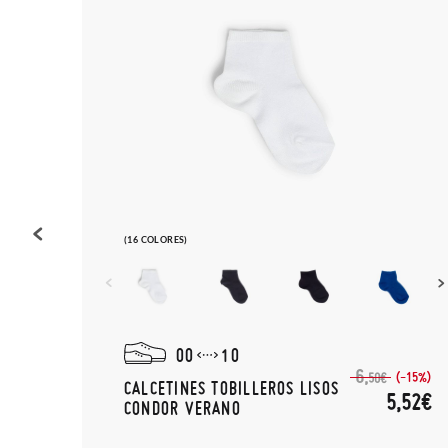
(16 COLORES)
00
10
6,
(-15%)
50€
CALCETINES TOBILLEROS LISOS
,95€
5,52€
CONDOR VERANO