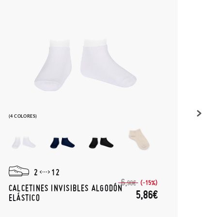
(4 COLORES)
(1 COL
2
12
6,
(-15%)
90€
CALCETINES INVISIBLES ALGODÓN
PLAN
5,86€
ELÁSTICO
RECO