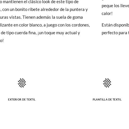
o mantienen el clásico look de este tipo de
y si cuando te lleguen no te valen, sólo tienes que entrar en la sección
peque los llev
12,1
13,0
13,7
14,2
14,9
15,6
16,3
, con un bonito ribete alrededor de la puntera y
viarnos la petición de cambio. Nuestro equipo Atención al Cliente s
calor!
turas vistas. Tienen además la suela de goma
 te recogeremos la primera, sin gastos, en unos pocos días!
lizante en color blanco, a juego con los cordones,
Están disponibl
 de tipo cuerda fina, ¡un toque muy actual y
perfecto para
 de que no quieras Cambio sino Devolución, también serán gratuitas,
o!
solicitarlas desde el mismo enlace del párrafo anterior y nos encar
el paquete.
EXTERIOR DE TEXTIL
PLANTILLA DE TEXTIL