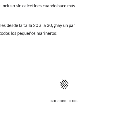
Cambios & Devoluciones
de nuestra web
e incluso sin calcetines cuando hace más
16,9
17,4
18,1
18,9
e encargará de todo: te mandaremos otra
es desde la talla 20 a la 30, ¡hay un par
 todos los pequeños marineros!
 ¡no tienes que preocuparte por nada!
gamos de enviarte un mensajero para que te
INTERIOR DE TEXTIL