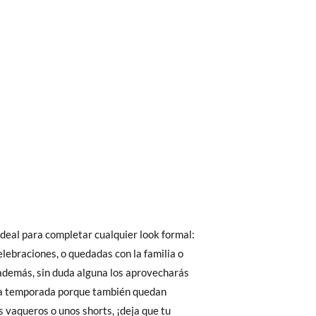
bién son GRATIS y puedes realizarlos
asa!
fieras acelerar el envío, puedes por muy
ideal para completar cualquier look formal:
lebraciones, o quedadas con la familia o
además, sin duda alguna los aprovecharás
a temporada porque también quedan
27
28
29
30
 El precio final será el de los zapatos que
s vaqueros o unos shorts, ¡deja que tu