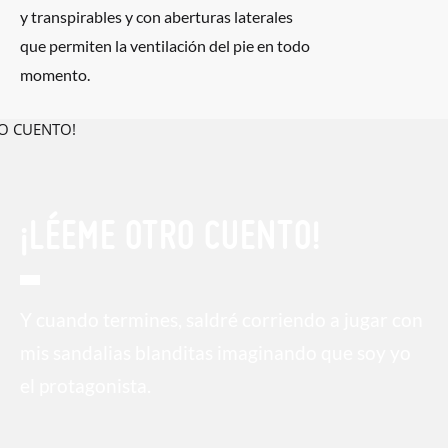
y transpirables y con aberturas laterales
que permiten la ventilación del pie en todo
momento.
¡LÉEME OTRO CUENTO!
Y cuando termines, saldré corriendo a jugar con
mis sandalias blanditas imaginando que soy yo
el protagonista.