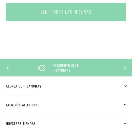
LEER TODAS LAS RESEÑAS
DESCUENTO CLUB
PISAMONAS
ACERCA DE PISAMONAS
QUIÉNES SOMOS
CÓMO COMPRAR
ATENCIÓN AL CLIENTE
DONDE ESTÁ MI PEDIDO
ENVÍOS Y CAMBIOS GRATIS
SOLICITAR CAMBIO O DEVOLUCIÓN
CLUB PISAMONAS
NUESTRAS TIENDAS
CONTACTO
BLOG & NOTICIAS