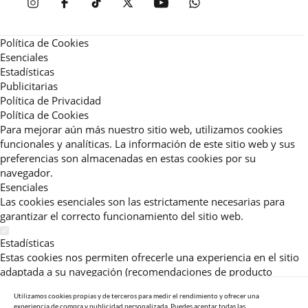
Política de Cookies
Esenciales
Estadísticas
Publicitarias
Política de Privacidad
Política de Cookies
Para mejorar aún más nuestro sitio web, utilizamos cookies
funcionales y analíticas. La información de este sitio web y sus
preferencias son almacenadas en estas cookies por su
navegador.
Esenciales
Las cookies esenciales son las estrictamente necesarias para
garantizar el correcto funcionamiento del sitio web.
Estadísticas
Estas cookies nos permiten ofrecerle una experiencia en el sitio
adaptada a su navegación (recomendaciones de producto
personalizadas, énfasis en categorías frecuentemente
Utilizamos cookies propias y de terceros para medir el rendimiento y ofrecer una
consultadas, etc).Al activar esta cookie, nos ayuda a mejorar aún
experiencia de compra y publicidad personalizada. Puedes aceptar todas las