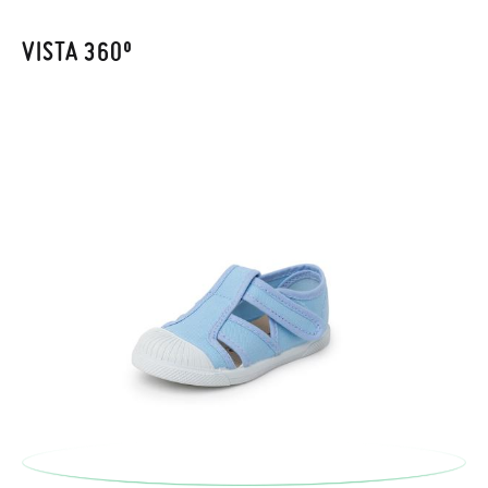
Cliente se encargará de todo: te mandaremos otra talla y te
recogeremos la primera, sin gastos, en unos pocos días!
VISTA 360º
En caso de que no quieras Cambio sino Devolución, también
serán gratuitas, ¡no tienes que preocuparte por nada! Puedes
solicitarlas desde el mismo enlace del párrafo anterior y nos
encargamos de enviarte un mensajero para que te recoja el
paquete.