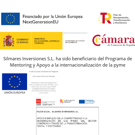
HORARIO
PREMIOS
PREGUNTAS FRECUENTES
AVISO LEGAL, PRIVACIDAD Y COOKIES
GUIA DE TALLAS
REBAJAS
Silmares Inversiones S.L. ha sido beneficiario del Programa de
Mentoring y Apoyo a la internacionalización de la pyme