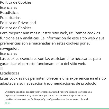
Política de Cookies
Esenciales
Estadísticas
Publicitarias
Política de Privacidad
Política de Cookies
Para mejorar aún más nuestro sitio web, utilizamos cookies
funcionales y analíticas. La información de este sitio web y sus
preferencias son almacenadas en estas cookies por su
navegador.
Esenciales
Las cookies esenciales son las estrictamente necesarias para
garantizar el correcto funcionamiento del sitio web.
Estadísticas
Estas cookies nos permiten ofrecerle una experiencia en el sitio
adaptada a su navegación (recomendaciones de producto
personalizadas, énfasis en categorías frecuentemente
Utilizamos cookies propias y de terceros para medir el rendimiento y ofrecer una
consultadas, etc).Al activar esta cookie, nos ayuda a mejorar aún
experiencia de compra y publicidad personalizada. Puedes aceptar todas las
más su experiencia.
cookies pulsando el botón 'Aceptar' y configurarlas o rechazar su uso clicando
aqui.
Publicitarias