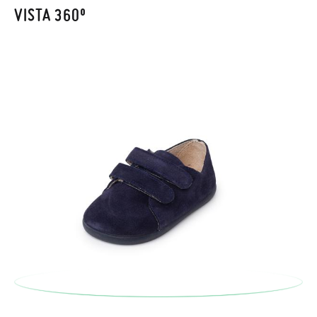
recogeremos la primera, sin gastos, en unos pocos días!
VISTA 360º
En caso de que no quieras Cambio sino Devolución, también
serán gratuitas, ¡no tienes que preocuparte por nada! Puedes
solicitarlas desde el mismo enlace del párrafo anterior y nos
encargamos de enviarte un mensajero para que te recoja el
paquete.