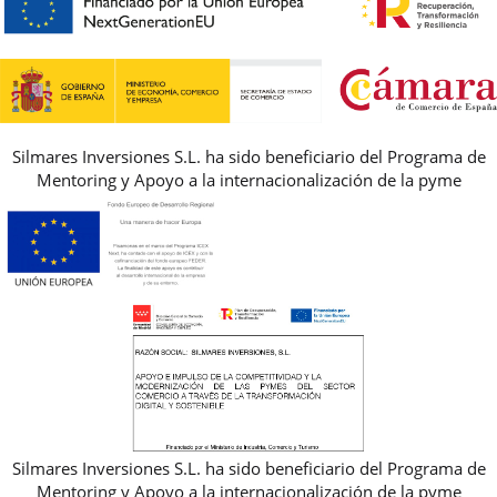
PREGUNTAS FRECUENTES
AVISO LEGAL, PRIVACIDAD Y COOKIES
GUIA DE TALLAS
REBAJAS
Silmares Inversiones S.L. ha sido beneficiario del Programa de
Mentoring y Apoyo a la internacionalización de la pyme
Silmares Inversiones S.L. ha sido beneficiario del Programa de
Mentoring y Apoyo a la internacionalización de la pyme