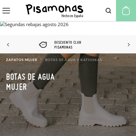
Mi
DESCUENTO CLUB
PISAMONAS
ZAPATOS MUJER
BOTAS DE AGUA Y KATIUSKAS
BOTAS DE AGUA
MUJER