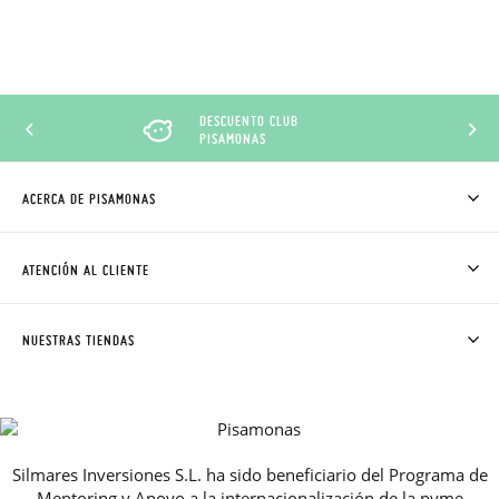
DESCUENTO CLUB
PISAMONAS
ACERCA DE PISAMONAS
QUIÉNES SOMOS
CÓMO COMPRAR
ATENCIÓN AL CLIENTE
DONDE ESTÁ MI PEDIDO
ENVÍOS Y CAMBIOS GRATIS
SOLICITAR CAMBIO O DEVOLUCIÓN
CLUB PISAMONAS
NUESTRAS TIENDAS
CONTACTO
BLOG & NOTICIAS
HORARIO
PREMIOS
PREGUNTAS FRECUENTES
AVISO LEGAL, PRIVACIDAD Y COOKIES
Silmares Inversiones S.L. ha sido beneficiario del Programa de
GUIA DE TALLAS
Mentoring y Apoyo a la internacionalización de la pyme