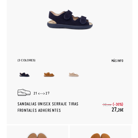
(3 COLORES)
MÁS INFO
21
27
SANDALIAS UNISEX SERRAJE TIRAS
(-30%)
38,
95€
27,
26€
FRONTALES ADHERENTES