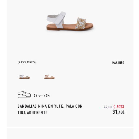
(2 COLORES)
MÁS INFO
28
34
SANDALIAS NIÑA EN YUTE. PALA CON
(-30%)
44,
95€
31,
46€
TIRA ADHERENTE