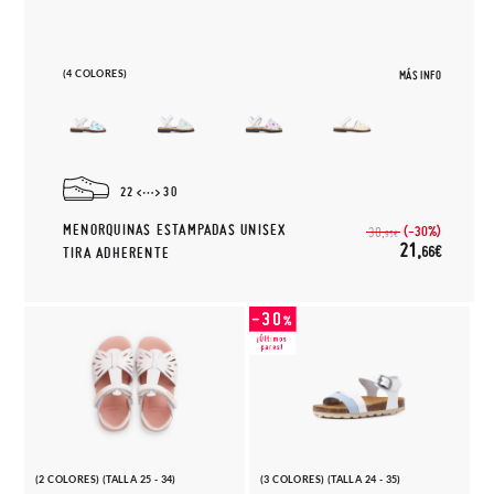
(4 COLORES)
MÁS INFO
22
30
MENORQUINAS ESTAMPADAS UNISEX
(-30%)
30,
95€
21,
66€
TIRA ADHERENTE
(2 COLORES) (TALLA 25 - 34)
(3 COLORES) (TALLA 24 - 35)