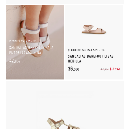
(2 COLORES) (TALLA 25 - 32)
SANDALIAS BAREFOOT PALA
(3 COLORES) (TALLA 20 - 34)
ENTRELAZADA NIÑA
SANDALIAS BAREFOOT LISAS
42,
HEBILLA
95€
36,
(-15%)
42,
50€
95€