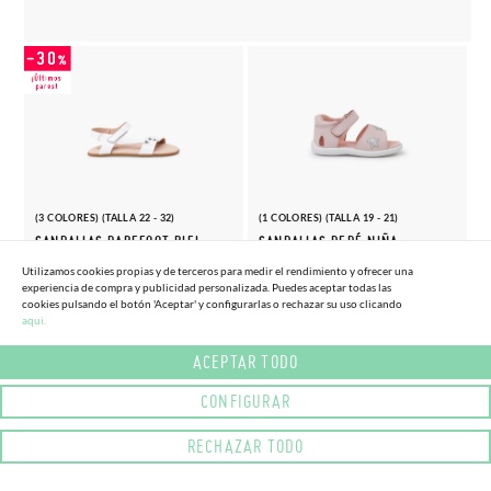
(3 COLORES) (TALLA 22 - 32)
(1 COLORES) (TALLA 19 - 21)
SANDALIAS BAREFOOT PIEL
SANDALIAS BEBÉ NIÑA
TACHUELAS
ESTRELLAS PURPURINA
Utilizamos cookies propias y de terceros para medir el rendimiento y ofrecer una
34,
35,
experiencia de compra y publicidad personalizada. Puedes aceptar todas las
(-30%)
(-20%)
48,
44,
26€
96€
95€
95€
cookies pulsando el botón 'Aceptar' y configurarlas o rechazar su uso clicando
aqui.
ACEPTAR TODO
CONFIGURAR
RECHAZAR TODO