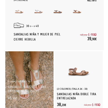
(4 COLORES)
MÁS INFO
30
40
SANDALIAS NIÑA Y MUJER DE PIEL
(-15%)
46,
95€
39,
90€
CIERRE HEBILLA
(2 COLORES) (TALLA 20 - 34)
SANDALIAS BAREFOOT TIRAS
(2 COLORES) (TALLA 26 - 33)
EMPEINE METALIZADAS
SANDALIAS NIÑA DOBLE TIRA
46,
ENTRELAZADA
95€
38,
(-15%)
44,
20€
95€