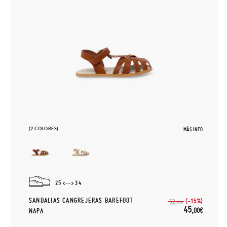
(2 COLORES)
MÁS INFO
25
34
SANDALIAS CANGREJERAS BAREFOOT
(-15%)
52,
95€
45,
00€
NAPA