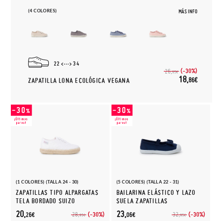
(4 COLORES)
MÁS INFO
22
34
(-30%)
26,
95€
18,
86€
ZAPATILLA LONA ECOLÓGICA VEGANA
(1 COLORES) (TALLA 24 - 30)
(5 COLORES) (TALLA 22 - 31)
ZAPATILLAS TIPO ALPARGATAS
BAILARINA ELÁSTICO Y LAZO
TELA BORDADO SUIZO
SUELA ZAPATILLAS
20,
23,
(-30%)
(-30%)
28,
32,
26€
06€
95€
95€