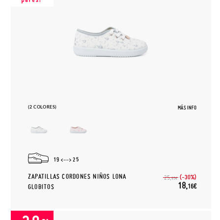
(2 COLORES)
MÁS INFO
19
25
ZAPATILLAS CORDONES NIÑOS LONA
(-30%)
25,
95€
18,
16€
GLOBITOS