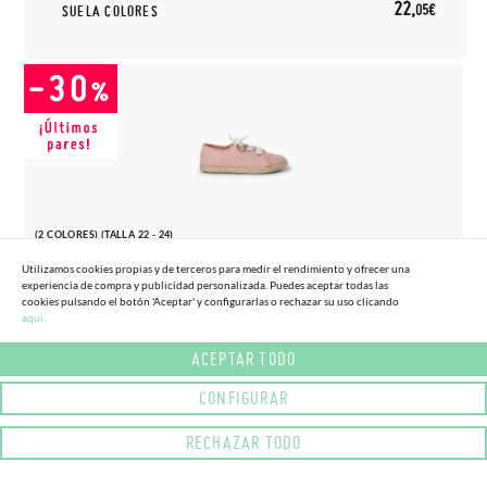
22,
05€
SUELA COLORES
(2 COLORES) (TALLA 22 - 24)
ZAPATILLAS TELA PUNTITOS NIÑA
Utilizamos cookies propias y de terceros para medir el rendimiento y ofrecer una
18,
experiencia de compra y publicidad personalizada. Puedes aceptar todas las
(-30%)
26,
86€
95€
cookies pulsando el botón 'Aceptar' y configurarlas o rechazar su uso clicando
aqui.
ACEPTAR TODO
CONFIGURAR
RECHAZAR TODO