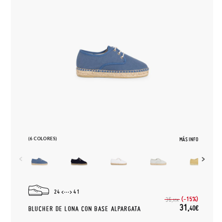
(6 COLORES)
MÁS INFO
24
41
(-15%)
36,
95€
31,
40€
BLUCHER DE LONA CON BASE ALPARGATA