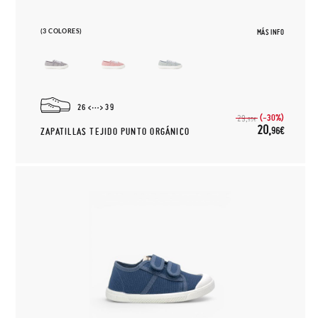
(3 COLORES)
MÁS INFO
26
39
(-30%)
29,
95€
20,
96€
ZAPATILLAS TEJIDO PUNTO ORGÁNICO