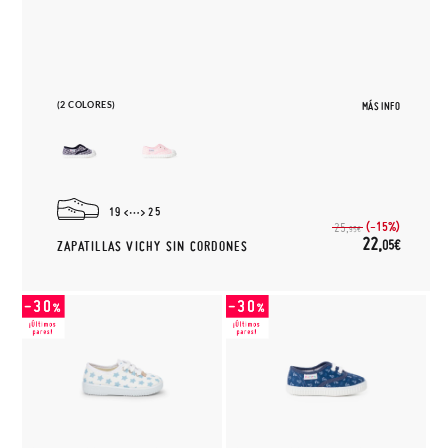
(2 COLORES)
MÁS INFO
19
25
(-15%)
25,
95€
22,
05€
ZAPATILLAS VICHY SIN CORDONES