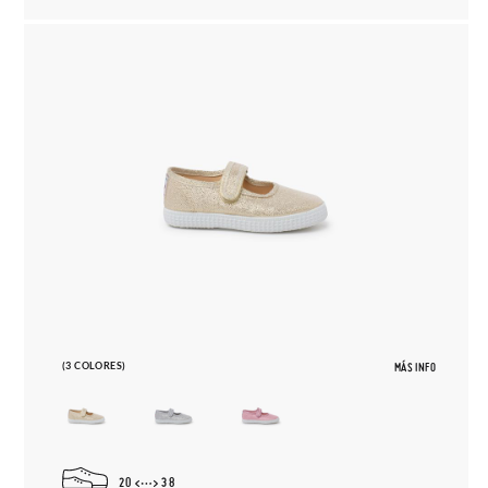
(3 COLORES)
MÁS INFO
20
38