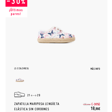
(1 COLORES)
MÁS INFO
21
29
ZAPATILLA MARIPOSA LENGÜETA
(-30%)
26,
95€
18,
86€
ELÁSTICA SIN CORDONES