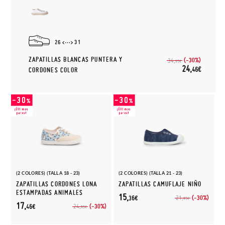
26
31
ZAPATILLAS BLANCAS PUNTERA Y
(-30%)
34,
95€
24,
46€
CORDONES COLOR
(2 COLORES) (TALLA 18 - 23)
(2 COLORES) (TALLA 21 - 23)
ZAPATILLAS CORDONES LONA
ZAPATILLAS CAMUFLAJE NIÑO
ESTAMPADAS ANIMALES
15,
(-30%)
21,
36€
95€
17,
(-30%)
24,
46€
95€