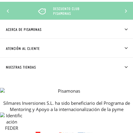
DESCUENTO CLUB
PISAMONAS
ACERCA DE PISAMONAS
QUIÉNES SOMOS
CÓMO COMPRAR
ATENCIÓN AL CLIENTE
DONDE ESTÁ MI PEDIDO
ENVÍOS Y CAMBIOS GRATIS
SOLICITAR CAMBIO O DEVOLUCIÓN
CLUB PISAMONAS
NUESTRAS TIENDAS
CONTACTO
BLOG & NOTICIAS
HORARIO
PREMIOS
PREGUNTAS FRECUENTES
AVISO LEGAL, PRIVACIDAD Y COOKIES
Silmares Inversiones S.L. ha sido beneficiario del Programa de
GUIA DE TALLAS
Mentoring y Apoyo a la internacionalización de la pyme
REBAJAS