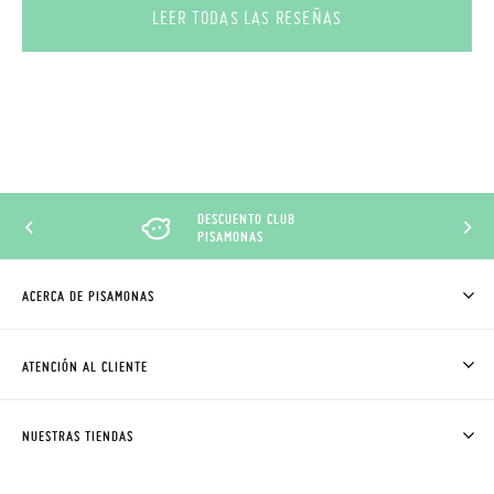
LEER TODAS LAS RESEÑAS
DESCUENTO CLUB
PISAMONAS
ACERCA DE PISAMONAS
QUIÉNES SOMOS
CÓMO COMPRAR
ATENCIÓN AL CLIENTE
DONDE ESTÁ MI PEDIDO
ENVÍOS Y CAMBIOS GRATIS
SOLICITAR CAMBIO O DEVOLUCIÓN
CLUB PISAMONAS
NUESTRAS TIENDAS
CONTACTO
BLOG & NOTICIAS