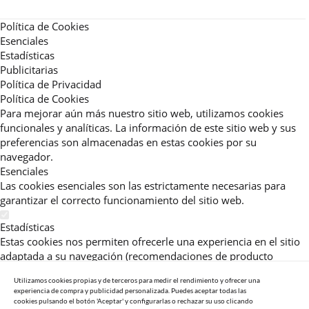
Política de Cookies
Esenciales
Estadísticas
Publicitarias
Política de Privacidad
Política de Cookies
Para mejorar aún más nuestro sitio web, utilizamos cookies
funcionales y analíticas. La información de este sitio web y sus
preferencias son almacenadas en estas cookies por su
navegador.
Esenciales
Las cookies esenciales son las estrictamente necesarias para
garantizar el correcto funcionamiento del sitio web.
Estadísticas
Estas cookies nos permiten ofrecerle una experiencia en el sitio
adaptada a su navegación (recomendaciones de producto
personalizadas, énfasis en categorías frecuentemente
Utilizamos cookies propias y de terceros para medir el rendimiento y ofrecer una
consultadas, etc).Al activar esta cookie, nos ayuda a mejorar aún
experiencia de compra y publicidad personalizada. Puedes aceptar todas las
más su experiencia.
cookies pulsando el botón 'Aceptar' y configurarlas o rechazar su uso clicando