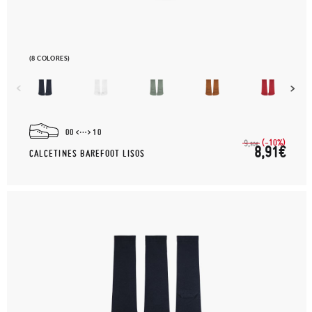
(8 COLORES)
00
10
(-10%)
9,
90€
8,91€
CALCETINES BAREFOOT LISOS