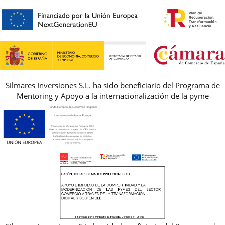
HORARIO
PREMIOS
PREGUNTAS FRECUENTES
AVISO LEGAL, PRIVACIDAD Y COOKIES
GUIA DE TALLAS
REBAJAS
Silmares Inversiones S.L. ha sido beneficiario del Programa de
Mentoring y Apoyo a la internacionalización de la pyme