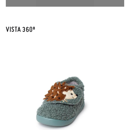
en la sección
Cambios & Devoluciones
de nuestra web para
enviarnos la petición de cambio. Nuestro equipo Atención al
Cliente se encargará de todo: te mandaremos otra talla y te
recogeremos la primera, sin gastos, en unos pocos días!
VISTA 360º
En caso de que no quieras Cambio sino Devolución, también
serán gratuitas, ¡no tienes que preocuparte por nada! Puedes
solicitarlas desde el mismo enlace del párrafo anterior y nos
encargamos de enviarte un mensajero para que te recoja el
paquete.