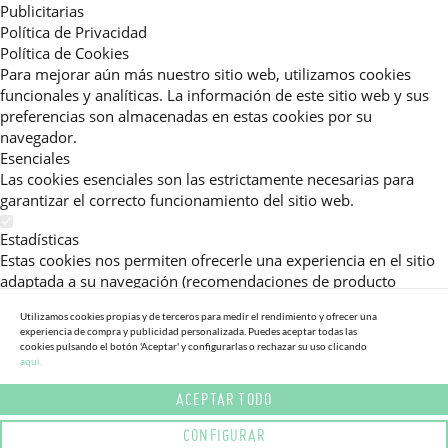
Publicitarias
Política de Privacidad
Política de Cookies
Para mejorar aún más nuestro sitio web, utilizamos cookies
funcionales y analíticas. La información de este sitio web y sus
preferencias son almacenadas en estas cookies por su
navegador.
Esenciales
Las cookies esenciales son las estrictamente necesarias para
garantizar el correcto funcionamiento del sitio web.
Estadísticas
Estas cookies nos permiten ofrecerle una experiencia en el sitio
adaptada a su navegación (recomendaciones de producto
personalizadas, énfasis en categorías frecuentemente
Utilizamos cookies propias y de terceros para medir el rendimiento y ofrecer una
consultadas, etc).Al activar esta cookie, nos ayuda a mejorar aún
experiencia de compra y publicidad personalizada. Puedes aceptar todas las
más su experiencia.
cookies pulsando el botón 'Aceptar' y configurarlas o rechazar su uso clicando
aqui.
Publicitarias
ACEPTAR TODO
Estas cookies permiten a nuestros socios publicitarios enviarle
mensajes específicos y personalizados.
CONFIGURAR