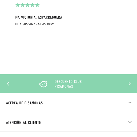
MA VICTORIA, ESPARREGUERA
DE 13/05/2026 - A LAS 13:59
DESCUENTO CLUB
PISAMONAS
ACERCA DE PISAMONAS
QUIÉNES SOMOS
CÓMO COMPRAR
ATENCIÓN AL CLIENTE
DONDE ESTÁ MI PEDIDO
ENVÍOS Y CAMBIOS GRATIS