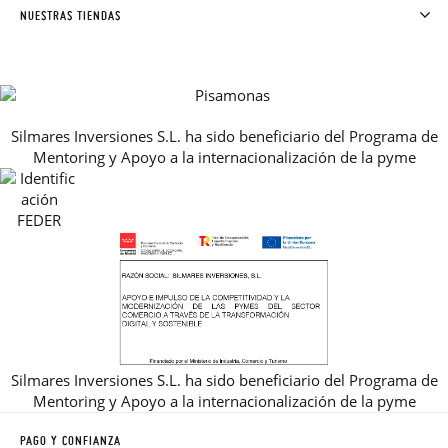
SOLICITAR CAMBIO O DEVOLUCIÓN
CLUB PISAMONAS
NUESTRAS TIENDAS
CONTACTO
BLOG & NOTICIAS
HORARIO
PREMIOS
PREGUNTAS FRECUENTES
AVISO LEGAL, PRIVACIDAD Y COOKIES
Silmares Inversiones S.L. ha sido beneficiario del Programa de
GUIA DE TALLAS
Mentoring y Apoyo a la internacionalización de la pyme
REBAJAS
Silmares Inversiones S.L. ha sido beneficiario del Programa de
Mentoring y Apoyo a la internacionalización de la pyme
PAGO Y CONFIANZA