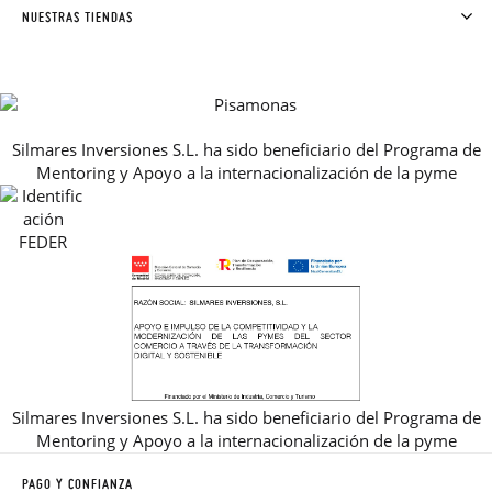
SOLICITAR CAMBIO O DEVOLUCIÓN
CLUB PISAMONAS
NUESTRAS TIENDAS
CONTACTO
BLOG & NOTICIAS
HORARIO
PREMIOS
PREGUNTAS FRECUENTES
AVISO LEGAL, PRIVACIDAD Y COOKIES
Silmares Inversiones S.L. ha sido beneficiario del Programa de
GUIA DE TALLAS
Mentoring y Apoyo a la internacionalización de la pyme
REBAJAS
Silmares Inversiones S.L. ha sido beneficiario del Programa de
Mentoring y Apoyo a la internacionalización de la pyme
PAGO Y CONFIANZA