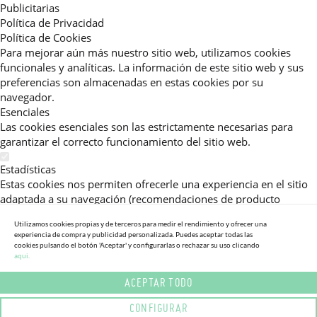
Publicitarias
Política de Privacidad
Política de Cookies
Para mejorar aún más nuestro sitio web, utilizamos cookies
funcionales y analíticas. La información de este sitio web y sus
preferencias son almacenadas en estas cookies por su
navegador.
Esenciales
Las cookies esenciales son las estrictamente necesarias para
garantizar el correcto funcionamiento del sitio web.
Estadísticas
Estas cookies nos permiten ofrecerle una experiencia en el sitio
adaptada a su navegación (recomendaciones de producto
personalizadas, énfasis en categorías frecuentemente
Utilizamos cookies propias y de terceros para medir el rendimiento y ofrecer una
consultadas, etc).Al activar esta cookie, nos ayuda a mejorar aún
experiencia de compra y publicidad personalizada. Puedes aceptar todas las
más su experiencia.
cookies pulsando el botón 'Aceptar' y configurarlas o rechazar su uso clicando
aqui.
Publicitarias
ACEPTAR TODO
Estas cookies permiten a nuestros socios publicitarios enviarle
mensajes específicos y personalizados.
CONFIGURAR