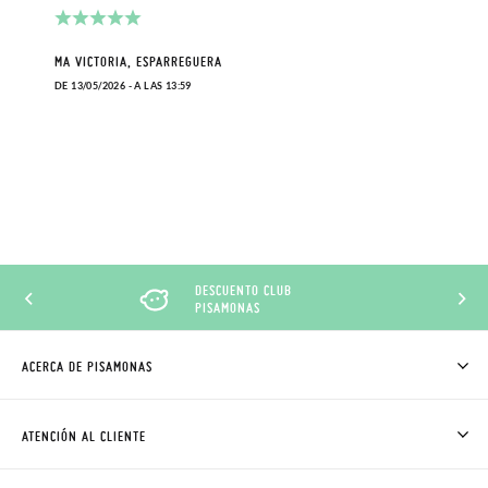
MA VICTORIA, ESPARREGUERA
DE 13/05/2026 - A LAS 13:59
DESCUENTO CLUB
PISAMONAS
ACERCA DE PISAMONAS
QUIÉNES SOMOS
CÓMO COMPRAR
ATENCIÓN AL CLIENTE
DONDE ESTÁ MI PEDIDO
ENVÍOS Y CAMBIOS GRATIS