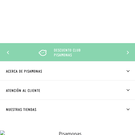
DESCUENTO CLUB
PISAMONAS
ACERCA DE PISAMONAS
QUIÉNES SOMOS
CÓMO COMPRAR
ATENCIÓN AL CLIENTE
DONDE ESTÁ MI PEDIDO
ENVÍOS Y CAMBIOS GRATIS
SOLICITAR CAMBIO O DEVOLUCIÓN
CLUB PISAMONAS
NUESTRAS TIENDAS
CONTACTO
BLOG & NOTICIAS
HORARIO
PREMIOS