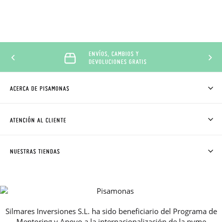
ENVÍOS, CAMBIOS Y
DEVOLUCIONES GRATIS
ACERCA DE PISAMONAS
QUIÉNES SOMOS
CÓMO COMPRAR
ATENCIÓN AL CLIENTE
DONDE ESTÁ MI PEDIDO
ENVÍOS Y CAMBIOS GRATIS
SOLICITAR CAMBIO O DEVOLUCIÓN
CLUB PISAMONAS
NUESTRAS TIENDAS
CONTACTO
BLOG & NOTICIAS
HORARIO
PREMIOS
PREGUNTAS FRECUENTES
AVISO LEGAL, PRIVACIDAD Y COOKIES
Silmares Inversiones S.L. ha sido beneficiario del Programa de
GUIA DE TALLAS
Mentoring y Apoyo a la internacionalización de la pyme