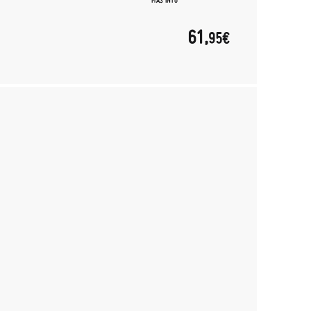
MÁS INFO
61,
95€