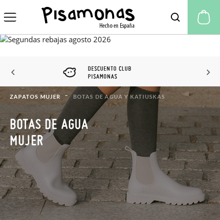
Mi
DESCUENTO CLUB
PISAMONAS
ZAPATOS MUJER
BOTAS DE AGUA Y KATIUSKAS
BOTAS DE AGUA
MUJER