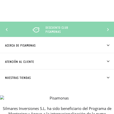
DESCUENTO CLUB
PISAMONAS
ACERCA DE PISAMONAS
QUIÉNES SOMOS
CÓMO COMPRAR
ATENCIÓN AL CLIENTE
DONDE ESTÁ MI PEDIDO
ENVÍOS Y CAMBIOS GRATIS
SOLICITAR CAMBIO O DEVOLUCIÓN
CLUB PISAMONAS
NUESTRAS TIENDAS
CONTACTO
BLOG & NOTICIAS
HORARIO
PREMIOS
PREGUNTAS FRECUENTES
AVISO LEGAL, PRIVACIDAD Y COOKIES
Silmares Inversiones S.L. ha sido beneficiario del Programa de
GUIA DE TALLAS
Mentoring y Apoyo a la internacionalización de la pyme