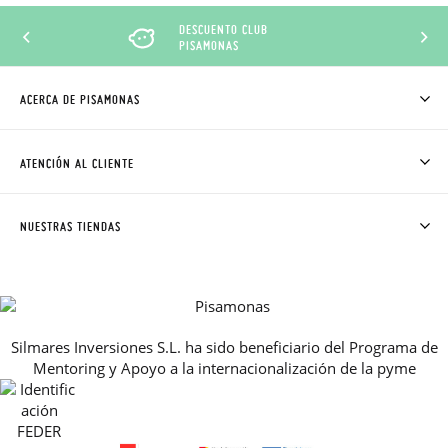
DESCUENTO CLUB
PISAMONAS
ACERCA DE PISAMONAS
QUIÉNES SOMOS
CÓMO COMPRAR
ATENCIÓN AL CLIENTE
DONDE ESTÁ MI PEDIDO
ENVÍOS Y CAMBIOS GRATIS
SOLICITAR CAMBIO O DEVOLUCIÓN
CLUB PISAMONAS
NUESTRAS TIENDAS
CONTACTO
BLOG & NOTICIAS
HORARIO
PREMIOS
PREGUNTAS FRECUENTES
AVISO LEGAL, PRIVACIDAD Y COOKIES
Silmares Inversiones S.L. ha sido beneficiario del Programa de
GUIA DE TALLAS
Mentoring y Apoyo a la internacionalización de la pyme
REBAJAS