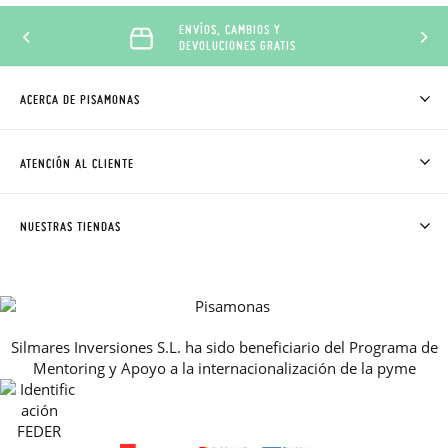
ENVÍOS, CAMBIOS Y
DEVOLUCIONES GRATIS
ACERCA DE PISAMONAS
QUIÉNES SOMOS
CÓMO COMPRAR
ATENCIÓN AL CLIENTE
DONDE ESTÁ MI PEDIDO
ENVÍOS Y CAMBIOS GRATIS
SOLICITAR CAMBIO O DEVOLUCIÓN
CLUB PISAMONAS
NUESTRAS TIENDAS
CONTACTO
BLOG & NOTICIAS
HORARIO
PREMIOS
PREGUNTAS FRECUENTES
AVISO LEGAL, PRIVACIDAD Y COOKIES
Silmares Inversiones S.L. ha sido beneficiario del Programa de
GUIA DE TALLAS
Mentoring y Apoyo a la internacionalización de la pyme
REBAJAS