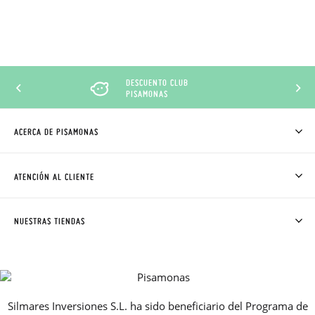
DESCUENTO CLUB
PISAMONAS
ACERCA DE PISAMONAS
QUIÉNES SOMOS
CÓMO COMPRAR
ATENCIÓN AL CLIENTE
DONDE ESTÁ MI PEDIDO
ENVÍOS Y CAMBIOS GRATIS
SOLICITAR CAMBIO O DEVOLUCIÓN
CLUB PISAMONAS
NUESTRAS TIENDAS
CONTACTO
BLOG & NOTICIAS
HORARIO
PREMIOS
PREGUNTAS FRECUENTES
AVISO LEGAL, PRIVACIDAD Y COOKIES
Silmares Inversiones S.L. ha sido beneficiario del Programa de
GUIA DE TALLAS