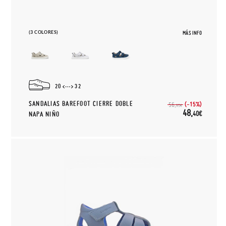
(3 COLORES)
MÁS INFO
20
32
SANDALIAS BAREFOOT CIERRE DOBLE
(-15%)
56,
95€
48,
40€
NAPA NIÑO