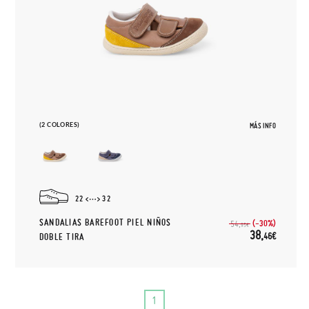
(2 COLORES)
MÁS INFO
22
32
SANDALIAS BAREFOOT PIEL NIÑOS
(-30%)
54,
95€
38,
46€
DOBLE TIRA
1