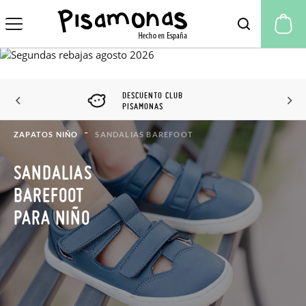
Mi
DESCUENTO CLUB
PISAMONAS
ZAPATOS NIÑO
SANDALIAS BAREFOOT
SANDALIAS
BAREFOOT
PARA NIÑO