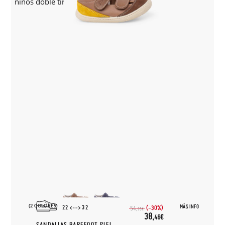
(2 COLORES)
MÁS INFO
22
32
(-30%)
54,
95€
38,
46€
SANDALIAS BAREFOOT PIEL