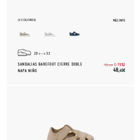
(3 COLORES)
MÁS INFO
20
32
SANDALIAS BAREFOOT CIERRE DOBLE
(-15%)
56,
95€
48,
40€
NAPA NIÑO