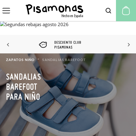
Mi
DESCUENTO CLUB
PISAMONAS
ZAPATOS NIÑO
SANDALIAS BAREFOOT
SANDALIAS
BAREFOOT
PARA NIÑO