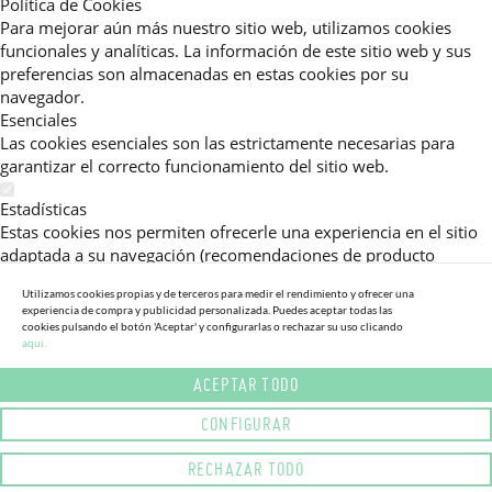
Política de Cookies
Para mejorar aún más nuestro sitio web, utilizamos cookies
funcionales y analíticas. La información de este sitio web y sus
preferencias son almacenadas en estas cookies por su
navegador.
Esenciales
Las cookies esenciales son las estrictamente necesarias para
garantizar el correcto funcionamiento del sitio web.
Estadísticas
Estas cookies nos permiten ofrecerle una experiencia en el sitio
adaptada a su navegación (recomendaciones de producto
personalizadas, énfasis en categorías frecuentemente
Utilizamos cookies propias y de terceros para medir el rendimiento y ofrecer una
consultadas, etc).Al activar esta cookie, nos ayuda a mejorar aún
experiencia de compra y publicidad personalizada. Puedes aceptar todas las
más su experiencia.
cookies pulsando el botón 'Aceptar' y configurarlas o rechazar su uso clicando
aqui.
Publicitarias
ACEPTAR TODO
Estas cookies permiten a nuestros socios publicitarios enviarle
mensajes específicos y personalizados.
CONFIGURAR
Política de Privacidad
RECHAZAR TODO
Lea más sobre el uso de cookies en este sitio web en nuestra