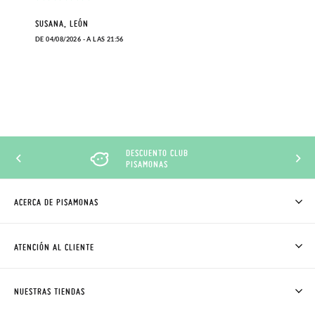
SUSANA, LEÓN
DE 04/08/2026 - A LAS 21:56
DESCUENTO CLUB
PISAMONAS
ACERCA DE PISAMONAS
QUIÉNES SOMOS
CÓMO COMPRAR
ATENCIÓN AL CLIENTE
DONDE ESTÁ MI PEDIDO
ENVÍOS Y CAMBIOS GRATIS
SOLICITAR CAMBIO O DEVOLUCIÓN
CLUB PISAMONAS
NUESTRAS TIENDAS
CONTACTO
BLOG & NOTICIAS