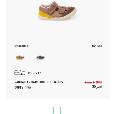
(2 COLORES)
MÁS INFO
22
32
SANDALIAS BAREFOOT PIEL NIÑOS
(-30%)
54,
95€
38,
46€
DOBLE TIRA
1