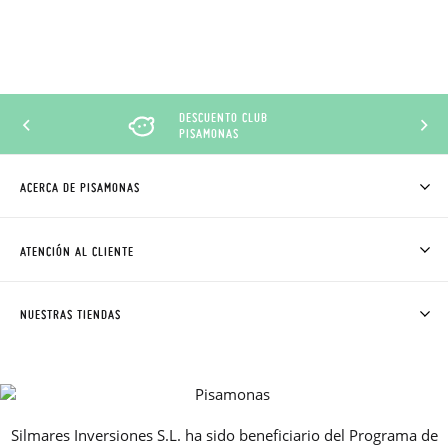
DESCUENTO CLUB
PISAMONAS
ACERCA DE PISAMONAS
QUIÉNES SOMOS
CÓMO COMPRAR
ATENCIÓN AL CLIENTE
DONDE ESTÁ MI PEDIDO
ENVÍOS Y CAMBIOS GRATIS
SOLICITAR CAMBIO O DEVOLUCIÓN
CLUB PISAMONAS
NUESTRAS TIENDAS
CONTACTO
BLOG & NOTICIAS
HORARIO
PREMIOS
PREGUNTAS FRECUENTES
AVISO LEGAL, PRIVACIDAD Y COOKIES
Silmares Inversiones S.L. ha sido beneficiario del Programa de
GUIA DE TALLAS