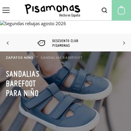
Mi
DESCUENTO CLUB
PISAMONAS
ZAPATOS NIÑO
SANDALIAS BAREFOOT
SANDALIAS
BAREFOOT
PARA NIÑO