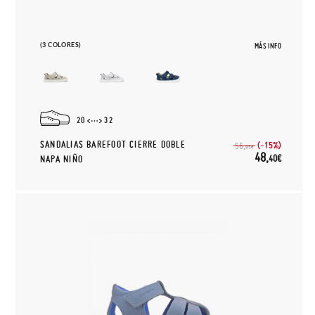
(3 COLORES)
MÁS INFO
20
32
SANDALIAS BAREFOOT CIERRE DOBLE
(-15%)
56,
95€
48,
40€
NAPA NIÑO