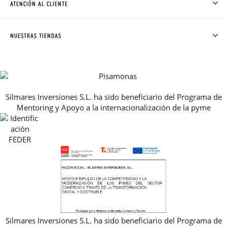
ATENCIÓN AL CLIENTE
DONDE ESTÁ MI PEDIDO
ENVÍOS Y CAMBIOS GRATIS
SOLICITAR CAMBIO O DEVOLUCIÓN
CLUB PISAMONAS
NUESTRAS TIENDAS
CONTACTO
BLOG & NOTICIAS
HORARIO
PREMIOS
PREGUNTAS FRECUENTES
AVISO LEGAL, PRIVACIDAD Y COOKIES
Silmares Inversiones S.L. ha sido beneficiario del Programa de
GUIA DE TALLAS
Mentoring y Apoyo a la internacionalización de la pyme
REBAJAS
Silmares Inversiones S.L. ha sido beneficiario del Programa de