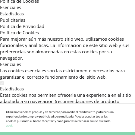
Política de Cookies
Esenciales
Estadísticas
Publicitarias
Política de Privacidad
Política de Cookies
Para mejorar aún más nuestro sitio web, utilizamos cookies
funcionales y analíticas. La información de este sitio web y sus
preferencias son almacenadas en estas cookies por su
navegador.
Esenciales
Las cookies esenciales son las estrictamente necesarias para
garantizar el correcto funcionamiento del sitio web.
Estadísticas
Estas cookies nos permiten ofrecerle una experiencia en el sitio
adaptada a su navegación (recomendaciones de producto
personalizadas, énfasis en categorías frecuentemente
Utilizamos cookies propias y de terceros para medir el rendimiento y ofrecer una
consultadas, etc).Al activar esta cookie, nos ayuda a mejorar aún
experiencia de compra y publicidad personalizada. Puedes aceptar todas las
más su experiencia.
cookies pulsando el botón 'Aceptar' y configurarlas o rechazar su uso clicando
aqui.
Publicitarias