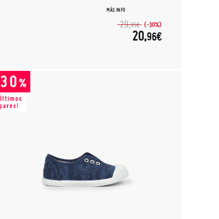
MÁS INFO
29,
(-30%)
95€
20,
96€