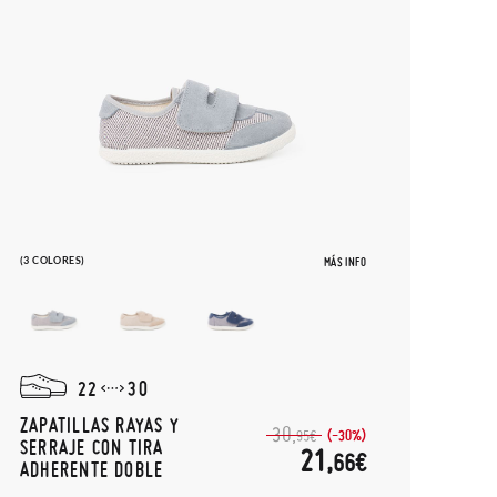
(3 COLORES)
MÁS INFO
22
30
ZAPATILLAS RAYAS Y
30,
(-30%)
95€
SERRAJE CON TIRA
21,
66€
ADHERENTE DOBLE