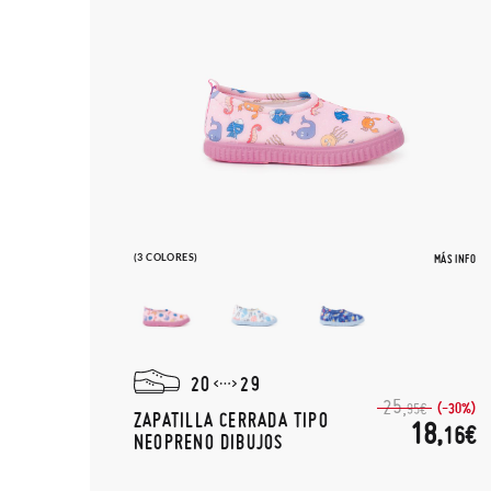
(3 COLORES)
MÁS INFO
20
29
25,
(-30%)
95€
ZAPATILLA CERRADA TIPO
18,
16€
NEOPRENO DIBUJOS