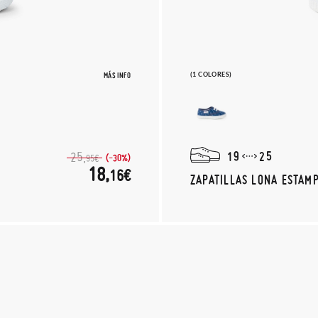
MÁS INFO
(1 COLORES)
19
25
25,
(-30%)
95€
18,
16€
ZAPATILLAS LONA ESTAM