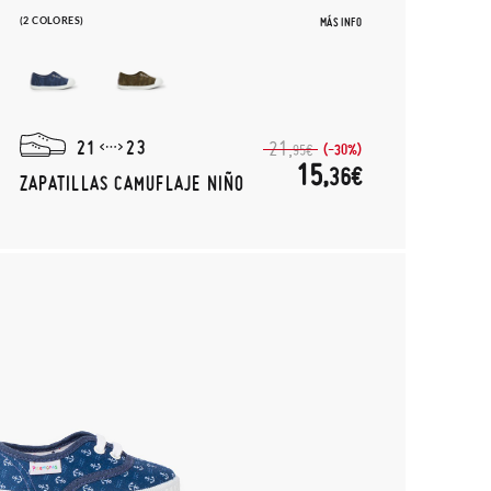
(2 COLORES)
MÁS INFO
21
23
21,
(-30%)
95€
15,
36€
ZAPATILLAS CAMUFLAJE NIÑO