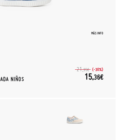
MÁS INFO
21,
(-30%)
95€
15,
36€
PADA NIÑOS