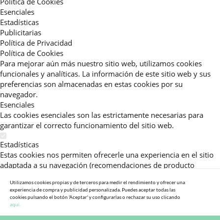
Política de Cookies
Esenciales
Estadísticas
Publicitarias
Política de Privacidad
Política de Cookies
Para mejorar aún más nuestro sitio web, utilizamos cookies
funcionales y analíticas. La información de este sitio web y sus
preferencias son almacenadas en estas cookies por su
navegador.
Esenciales
Las cookies esenciales son las estrictamente necesarias para
garantizar el correcto funcionamiento del sitio web.
Estadísticas
Estas cookies nos permiten ofrecerle una experiencia en el sitio
adaptada a su navegación (recomendaciones de producto
personalizadas, énfasis en categorías frecuentemente
Utilizamos cookies propias y de terceros para medir el rendimiento y ofrecer una
consultadas, etc).Al activar esta cookie, nos ayuda a mejorar aún
experiencia de compra y publicidad personalizada. Puedes aceptar todas las
más su experiencia.
cookies pulsando el botón 'Aceptar' y configurarlas o rechazar su uso clicando
aqui.
Publicitarias