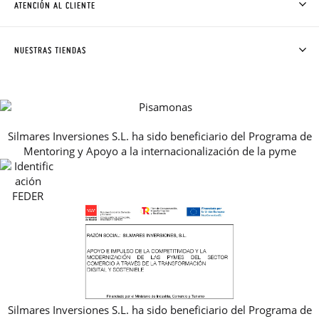
ATENCIÓN AL CLIENTE
DONDE ESTÁ MI PEDIDO
ENVÍOS Y CAMBIOS GRATIS
SOLICITAR CAMBIO O DEVOLUCIÓN
CLUB PISAMONAS
NUESTRAS TIENDAS
CONTACTO
BLOG & NOTICIAS
HORARIO
PREMIOS
PREGUNTAS FRECUENTES
AVISO LEGAL, PRIVACIDAD Y COOKIES
Silmares Inversiones S.L. ha sido beneficiario del Programa de
GUIA DE TALLAS
Mentoring y Apoyo a la internacionalización de la pyme
REBAJAS
Silmares Inversiones S.L. ha sido beneficiario del Programa de