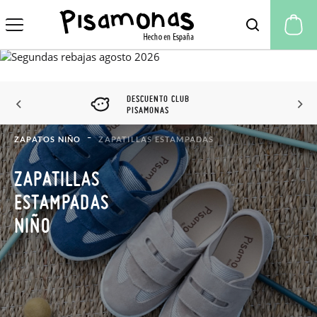
Mi
DESCUENTO CLUB
PISAMONAS
ZAPATOS NIÑO
ZAPATILLAS ESTAMPADAS
ZAPATILLAS
ESTAMPADAS
NIÑO