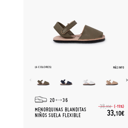
(6 COLORES)
MÁS INFO
20
36
38,
(-15%)
95€
MENORQUINAS BLANDITAS
33,
10€
NIÑOS SUELA FLEXIBLE