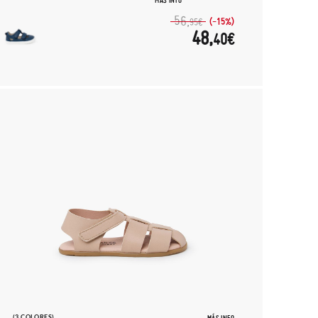
MÁS INFO
56,
(-15%)
95€
48,
40€
(3 COLORES)