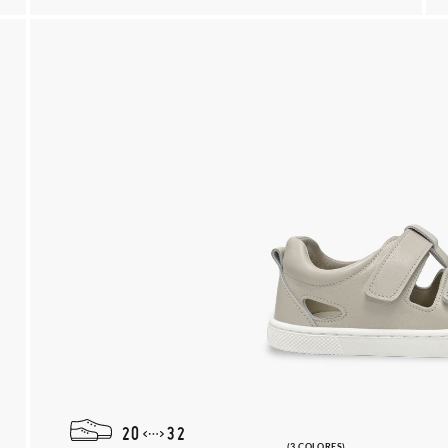
20
32
(3 COLORES)