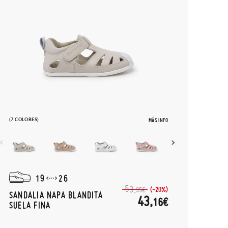
(7 COLORES)
MÁS INFO
19
26
53,
(-20%)
95€
SANDALIA NAPA BLANDITA
43,
16€
SUELA FINA