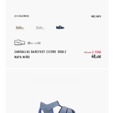
(3 COLORES)
MÁS INFO
20
32
SANDALIAS BAREFOOT CIERRE DOBLE
(-15%)
56,
95€
48,
40€
NAPA NIÑO