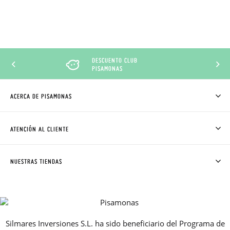
DESCUENTO CLUB
PISAMONAS
ACERCA DE PISAMONAS
QUIÉNES SOMOS
CÓMO COMPRAR
ATENCIÓN AL CLIENTE
DONDE ESTÁ MI PEDIDO
ENVÍOS Y CAMBIOS GRATIS
SOLICITAR CAMBIO O DEVOLUCIÓN
CLUB PISAMONAS
NUESTRAS TIENDAS
CONTACTO
BLOG & NOTICIAS
HORARIO
PREMIOS
PREGUNTAS FRECUENTES
AVISO LEGAL, PRIVACIDAD Y COOKIES
Silmares Inversiones S.L. ha sido beneficiario del Programa de
GUIA DE TALLAS