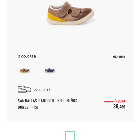
(2 COLORES)
MÁS INFO
22
32
SANDALIAS BAREFOOT PIEL NIÑOS
(-30%)
54,
95€
38,
46€
DOBLE TIRA
1