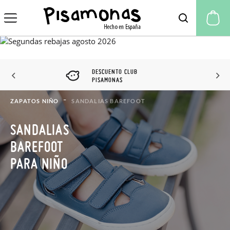
Mi
DESCUENTO CLUB
PISAMONAS
ZAPATOS NIÑO
SANDALIAS BAREFOOT
SANDALIAS
BAREFOOT
PARA NIÑO