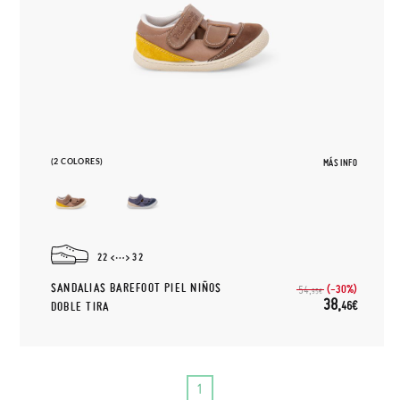
(2 COLORES)
MÁS INFO
22
32
SANDALIAS BAREFOOT PIEL NIÑOS
(-30%)
54,
95€
38,
46€
DOBLE TIRA
1