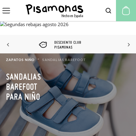
Mi
DESCUENTO CLUB
PISAMONAS
ZAPATOS NIÑO
SANDALIAS BAREFOOT
SANDALIAS
BAREFOOT
PARA NIÑO