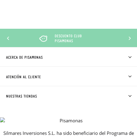
DESCUENTO CLUB
PISAMONAS
ACERCA DE PISAMONAS
QUIÉNES SOMOS
CÓMO COMPRAR
ATENCIÓN AL CLIENTE
DONDE ESTÁ MI PEDIDO
ENVÍOS Y CAMBIOS GRATIS
SOLICITAR CAMBIO O DEVOLUCIÓN
CLUB PISAMONAS
NUESTRAS TIENDAS
CONTACTO
BLOG & NOTICIAS
HORARIO
PREMIOS
PREGUNTAS FRECUENTES
AVISO LEGAL, PRIVACIDAD Y COOKIES
Silmares Inversiones S.L. ha sido beneficiario del Programa de
GUIA DE TALLAS