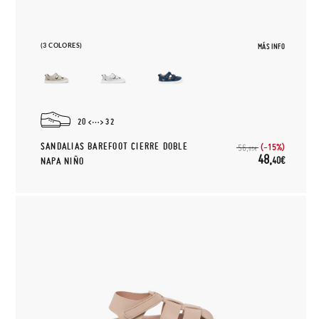
(3 COLORES)
MÁS INFO
20
32
SANDALIAS BAREFOOT CIERRE DOBLE
(-15%)
56,
95€
48,
40€
NAPA NIÑO