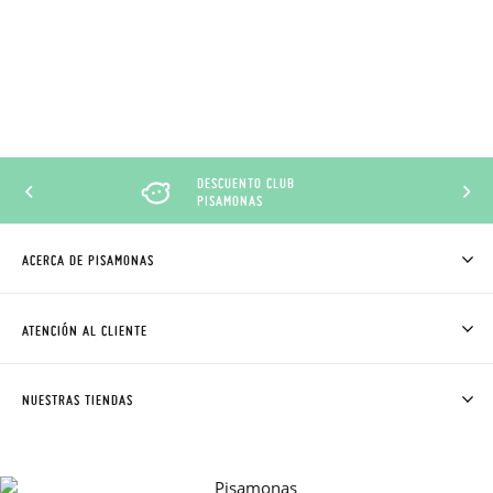
DESCUENTO CLUB
PISAMONAS
ACERCA DE PISAMONAS
QUIÉNES SOMOS
CÓMO COMPRAR
ATENCIÓN AL CLIENTE
DONDE ESTÁ MI PEDIDO
ENVÍOS Y CAMBIOS GRATIS
SOLICITAR CAMBIO O DEVOLUCIÓN
CLUB PISAMONAS
NUESTRAS TIENDAS
CONTACTO
BLOG & NOTICIAS
HORARIO
PREMIOS