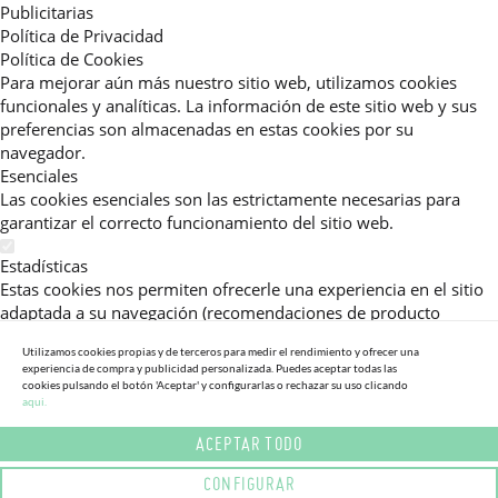
Publicitarias
Política de Privacidad
Política de Cookies
Para mejorar aún más nuestro sitio web, utilizamos cookies
funcionales y analíticas. La información de este sitio web y sus
preferencias son almacenadas en estas cookies por su
navegador.
Esenciales
Las cookies esenciales son las estrictamente necesarias para
garantizar el correcto funcionamiento del sitio web.
Estadísticas
Estas cookies nos permiten ofrecerle una experiencia en el sitio
adaptada a su navegación (recomendaciones de producto
personalizadas, énfasis en categorías frecuentemente
Utilizamos cookies propias y de terceros para medir el rendimiento y ofrecer una
consultadas, etc).Al activar esta cookie, nos ayuda a mejorar aún
experiencia de compra y publicidad personalizada. Puedes aceptar todas las
más su experiencia.
cookies pulsando el botón 'Aceptar' y configurarlas o rechazar su uso clicando
aqui.
Publicitarias
ACEPTAR TODO
Estas cookies permiten a nuestros socios publicitarios enviarle
mensajes específicos y personalizados.
CONFIGURAR