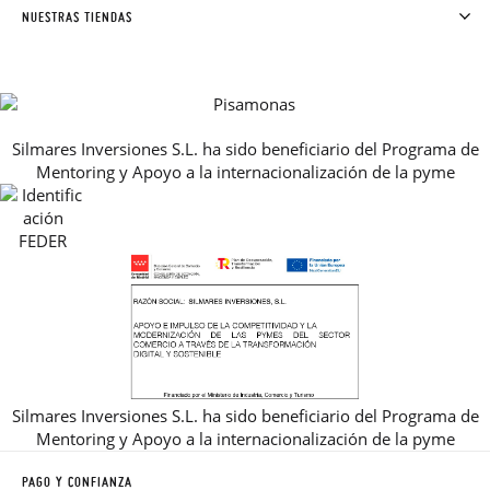
SOLICITAR CAMBIO O DEVOLUCIÓN
CLUB PISAMONAS
NUESTRAS TIENDAS
CONTACTO
BLOG & NOTICIAS
HORARIO
PREMIOS
PREGUNTAS FRECUENTES
AVISO LEGAL, PRIVACIDAD Y COOKIES
Silmares Inversiones S.L. ha sido beneficiario del Programa de
GUIA DE TALLAS
Mentoring y Apoyo a la internacionalización de la pyme
REBAJAS
Silmares Inversiones S.L. ha sido beneficiario del Programa de
Mentoring y Apoyo a la internacionalización de la pyme
PAGO Y CONFIANZA