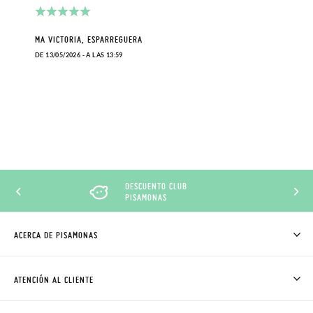
MA VICTORIA, ESPARREGUERA
DE 13/05/2026 - A LAS 13:59
DESCUENTO CLUB
PISAMONAS
ACERCA DE PISAMONAS
QUIÉNES SOMOS
CÓMO COMPRAR
ATENCIÓN AL CLIENTE
DONDE ESTÁ MI PEDIDO
ENVÍOS Y CAMBIOS GRATIS