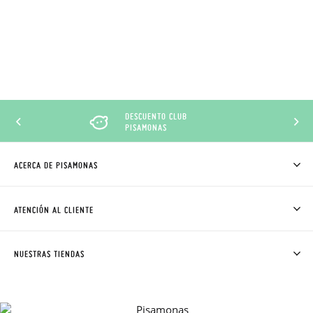
DESCUENTO CLUB
PISAMONAS
ACERCA DE PISAMONAS
QUIÉNES SOMOS
CÓMO COMPRAR
ATENCIÓN AL CLIENTE
DONDE ESTÁ MI PEDIDO
ENVÍOS Y CAMBIOS GRATIS
SOLICITAR CAMBIO O DEVOLUCIÓN
CLUB PISAMONAS
NUESTRAS TIENDAS
CONTACTO
BLOG & NOTICIAS
HORARIO
PREMIOS