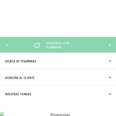
DESCUENTO CLUB
PISAMONAS
ACERCA DE PISAMONAS
QUIÉNES SOMOS
CÓMO COMPRAR
ATENCIÓN AL CLIENTE
DONDE ESTÁ MI PEDIDO
ENVÍOS Y CAMBIOS GRATIS
SOLICITAR CAMBIO O DEVOLUCIÓN
CLUB PISAMONAS
NUESTRAS TIENDAS
CONTACTO
BLOG & NOTICIAS
HORARIO
PREMIOS