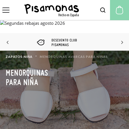
Mi
DESCUENTO CLUB
PISAMONAS
ZAPATOS NIÑA
MENORQUINAS AVARCAS PARA NIÑAS
MENORQUINAS
PARA NIÑA