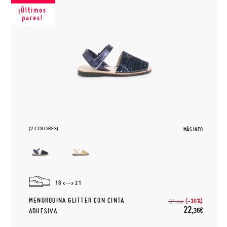
(2 COLORES)
MÁS INFO
18
21
MENORQUINA GLITTER CON CINTA
(-30%)
31,
95€
22,
36€
ADHESIVA