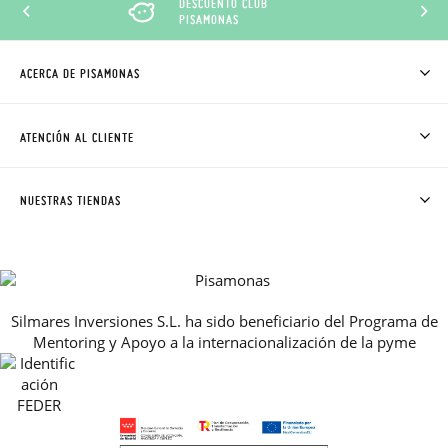
DESCUENTO CLUB
PISAMONAS
ACERCA DE PISAMONAS
QUIÉNES SOMOS
CÓMO COMPRAR
ATENCIÓN AL CLIENTE
DONDE ESTÁ MI PEDIDO
ENVÍOS Y CAMBIOS GRATIS
SOLICITAR CAMBIO O DEVOLUCIÓN
CLUB PISAMONAS
NUESTRAS TIENDAS
CONTACTO
BLOG & NOTICIAS
HORARIO
PREMIOS
PREGUNTAS FRECUENTES
AVISO LEGAL, PRIVACIDAD Y COOKIES
Silmares Inversiones S.L. ha sido beneficiario del Programa de
GUIA DE TALLAS
Mentoring y Apoyo a la internacionalización de la pyme
REBAJAS