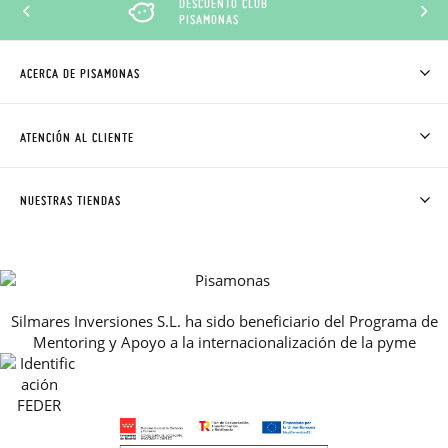
DESCUENTO CLUB
PISAMONAS
ACERCA DE PISAMONAS
QUIÉNES SOMOS
CÓMO COMPRAR
ATENCIÓN AL CLIENTE
DONDE ESTÁ MI PEDIDO
ENVÍOS Y CAMBIOS GRATIS
SOLICITAR CAMBIO O DEVOLUCIÓN
CLUB PISAMONAS
NUESTRAS TIENDAS
CONTACTO
BLOG & NOTICIAS
HORARIO
PREMIOS
PREGUNTAS FRECUENTES
AVISO LEGAL, PRIVACIDAD Y COOKIES
Silmares Inversiones S.L. ha sido beneficiario del Programa de
GUIA DE TALLAS
Mentoring y Apoyo a la internacionalización de la pyme
REBAJAS