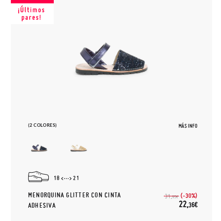
(2 COLORES)
MÁS INFO
18
21
MENORQUINA GLITTER CON CINTA
(-30%)
31,
95€
22,
36€
ADHESIVA