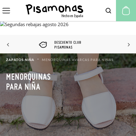
Mi
DESCUENTO CLUB
PISAMONAS
ZAPATOS NIÑA
MENORQUINAS AVARCAS PARA NIÑAS
MENORQUINAS
PARA NIÑA