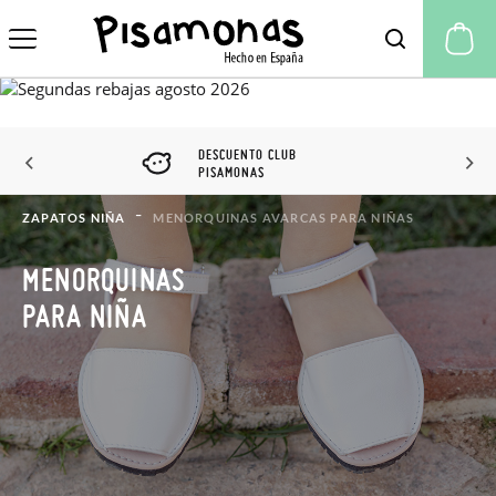
Mi
DESCUENTO CLUB
PISAMONAS
ZAPATOS NIÑA
MENORQUINAS AVARCAS PARA NIÑAS
MENORQUINAS
PARA NIÑA