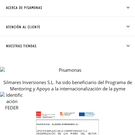
ACERCA DE PISAMONAS
QUIÉNES SOMOS
CÓMO COMPRAR
ATENCIÓN AL CLIENTE
DONDE ESTÁ MI PEDIDO
ENVÍOS Y CAMBIOS GRATIS
SOLICITAR CAMBIO O DEVOLUCIÓN
CLUB PISAMONAS
NUESTRAS TIENDAS
CONTACTO
BLOG & NOTICIAS
HORARIO
PREMIOS
PREGUNTAS FRECUENTES
AVISO LEGAL, PRIVACIDAD Y COOKIES
Silmares Inversiones S.L. ha sido beneficiario del Programa de
GUIA DE TALLAS
Mentoring y Apoyo a la internacionalización de la pyme
REBAJAS