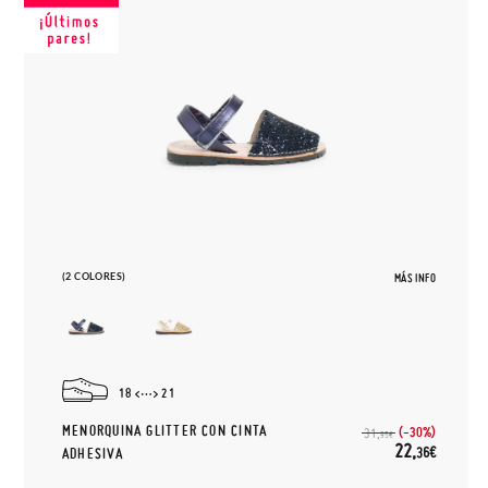
(2 COLORES)
MÁS INFO
18
21
MENORQUINA GLITTER CON CINTA
(-30%)
31,
95€
22,
36€
ADHESIVA