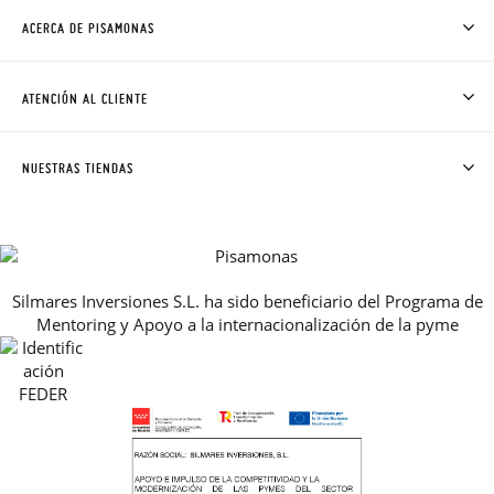
ACERCA DE PISAMONAS
QUIÉNES SOMOS
CÓMO COMPRAR
ATENCIÓN AL CLIENTE
DONDE ESTÁ MI PEDIDO
ENVÍOS Y CAMBIOS GRATIS
SOLICITAR CAMBIO O DEVOLUCIÓN
CLUB PISAMONAS
NUESTRAS TIENDAS
CONTACTO
BLOG & NOTICIAS
HORARIO
PREMIOS
PREGUNTAS FRECUENTES
AVISO LEGAL, PRIVACIDAD Y COOKIES
Silmares Inversiones S.L. ha sido beneficiario del Programa de
GUIA DE TALLAS
Mentoring y Apoyo a la internacionalización de la pyme
REBAJAS