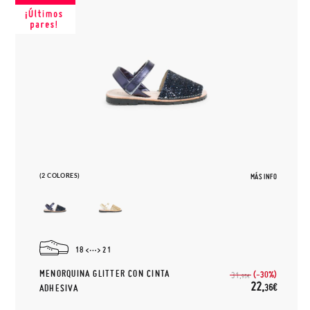
(2 COLORES)
MÁS INFO
18
21
MENORQUINA GLITTER CON CINTA
(-30%)
31,
95€
22,
36€
ADHESIVA