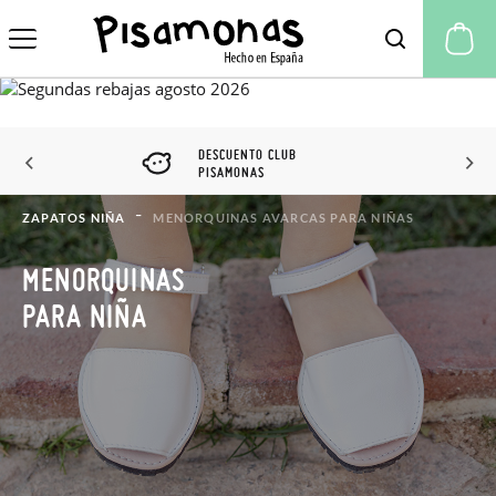
Mi
DESCUENTO CLUB
PISAMONAS
ZAPATOS NIÑA
MENORQUINAS AVARCAS PARA NIÑAS
MENORQUINAS
PARA NIÑA