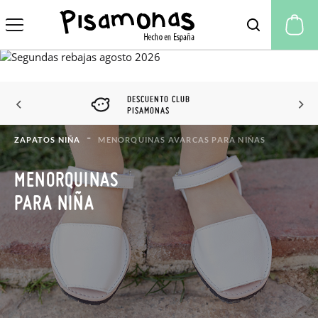
Mi
DESCUENTO CLUB
PISAMONAS
ZAPATOS NIÑA
MENORQUINAS AVARCAS PARA NIÑAS
MENORQUINAS
PARA NIÑA