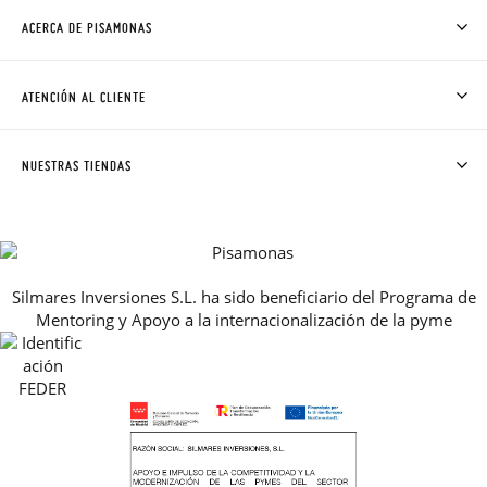
ACERCA DE PISAMONAS
QUIÉNES SOMOS
CÓMO COMPRAR
ATENCIÓN AL CLIENTE
DONDE ESTÁ MI PEDIDO
ENVÍOS Y CAMBIOS GRATIS
SOLICITAR CAMBIO O DEVOLUCIÓN
CLUB PISAMONAS
NUESTRAS TIENDAS
CONTACTO
BLOG & NOTICIAS
HORARIO
PREMIOS
PREGUNTAS FRECUENTES
AVISO LEGAL, PRIVACIDAD Y COOKIES
Silmares Inversiones S.L. ha sido beneficiario del Programa de
GUIA DE TALLAS
Mentoring y Apoyo a la internacionalización de la pyme
REBAJAS