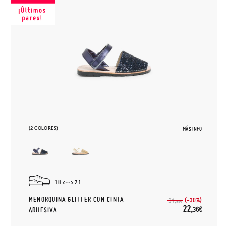
(2 COLORES)
MÁS INFO
18
21
MENORQUINA GLITTER CON CINTA
(-30%)
31,
95€
22,
36€
ADHESIVA