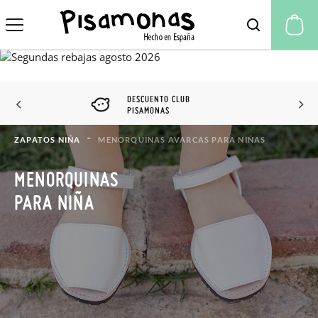
Mi
DESCUENTO CLUB
PISAMONAS
ZAPATOS NIÑA
MENORQUINAS AVARCAS PARA NIÑAS
MENORQUINAS
PARA NIÑA