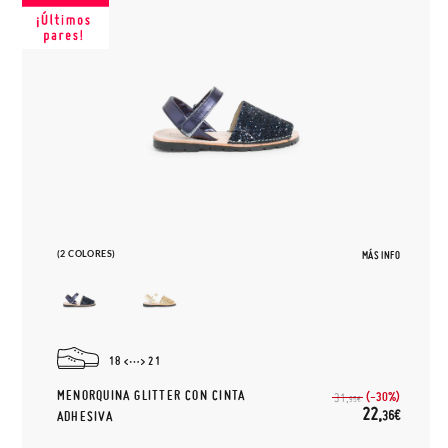
(2 COLORES)
MÁS INFO
18
21
MENORQUINA GLITTER CON CINTA
(-30%)
31,
95€
22,
36€
ADHESIVA