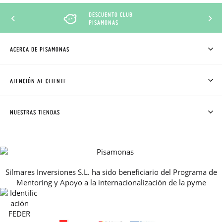
DESCUENTO CLUB
PISAMONAS
ACERCA DE PISAMONAS
QUIÉNES SOMOS
CÓMO COMPRAR
ATENCIÓN AL CLIENTE
DONDE ESTÁ MI PEDIDO
ENVÍOS Y CAMBIOS GRATIS
SOLICITAR CAMBIO O DEVOLUCIÓN
CLUB PISAMONAS
NUESTRAS TIENDAS
CONTACTO
BLOG & NOTICIAS
HORARIO
PREMIOS
PREGUNTAS FRECUENTES
AVISO LEGAL, PRIVACIDAD Y COOKIES
Silmares Inversiones S.L. ha sido beneficiario del Programa de
GUIA DE TALLAS
Mentoring y Apoyo a la internacionalización de la pyme
REBAJAS