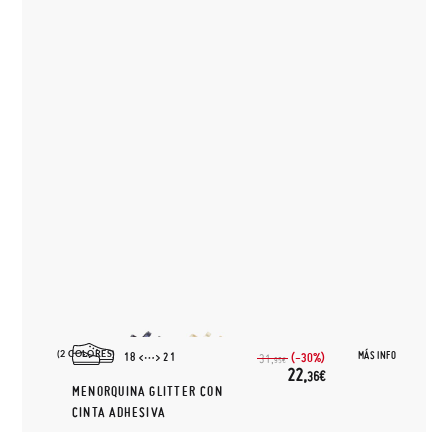
(2 COLORES)
MÁS INFO
18
21
(-30%)
31,
95€
22,
36€
MENORQUINA GLITTER CON
CINTA ADHESIVA