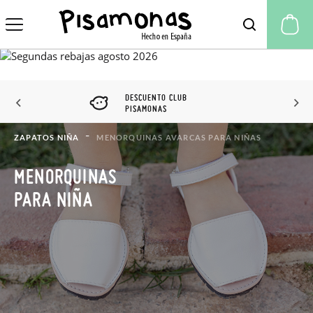
Mi
DESCUENTO CLUB
PISAMONAS
ZAPATOS NIÑA
MENORQUINAS AVARCAS PARA NIÑAS
MENORQUINAS
PARA NIÑA