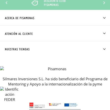
DESCUENTO CLUB
PISAMONAS
ACERCA DE PISAMONAS
QUIÉNES SOMOS
CÓMO COMPRAR
ATENCIÓN AL CLIENTE
DONDE ESTÁ MI PEDIDO
ENVÍOS Y CAMBIOS GRATIS
SOLICITAR CAMBIO O DEVOLUCIÓN
CLUB PISAMONAS
NUESTRAS TIENDAS
CONTACTO
BLOG & NOTICIAS
HORARIO
PREMIOS
PREGUNTAS FRECUENTES
AVISO LEGAL, PRIVACIDAD Y COOKIES
Silmares Inversiones S.L. ha sido beneficiario del Programa de
GUIA DE TALLAS
Mentoring y Apoyo a la internacionalización de la pyme
REBAJAS