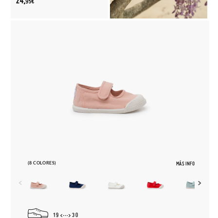
24,
95€
(8 COLORES)
MÁS INFO
19
30