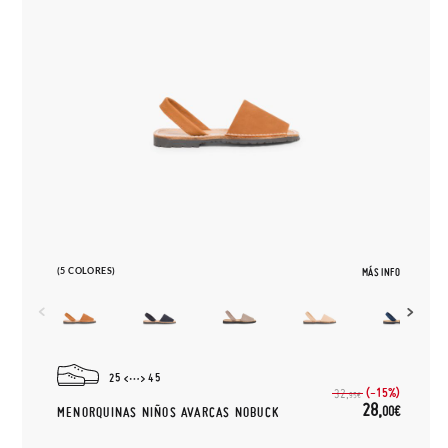
(5 COLORES)
MÁS INFO
25
45
(-15%)
32,
95€
28,
00€
MENORQUINAS NIÑOS AVARCAS NOBUCK