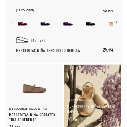
(12 COLORES)
MÁS INFO
18
41
25,
95€
MERCEDITAS NIÑA TERCIOPELO HEBILLA
(9 COLORES) (TALLA 25 - 45)
MENORQUINAS NIÑOS AVARCAS
(11 COLORES) (TALLA 18 - 41)
NAPA
MERCEDITAS NIÑA SERRATEX
26,
(-15%)
TIRA ADHERENTE
30,
30€
95€