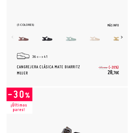
(5 COLORES)
MÁS INFO
36
41
CANGREJERA CLÁSICA MATE BIARRITZ
(-20%)
35,
95€
28,
76€
MUJER