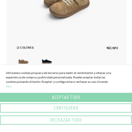
(2 COLORES)
MÁS INFO
Utilizamos cookies propias y de terceros para medir el rendimiento y ofrecer una
experiencia de compra y publicidad personalizada. Puedes aceptar todas las
27
33
cookies pulsando el botón 'Aceptar' y configurarlas o rechazar su uso clicando
aqui.
ZAPATILLAS BLANDITOS SERRAJE
65,
95€
TALLAS ALTAS
ACEPTAR TODO
CONFIGURAR
RECHAZAR TODO