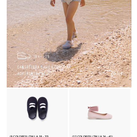
19
29
CANGREJERA BÁSICA CON TIRA
26,
ADHERENTE TOBBY
95€
(9 COLORES) (TALLA 18 - 32)
(12 COLORES) (TALLA 26 - 41)