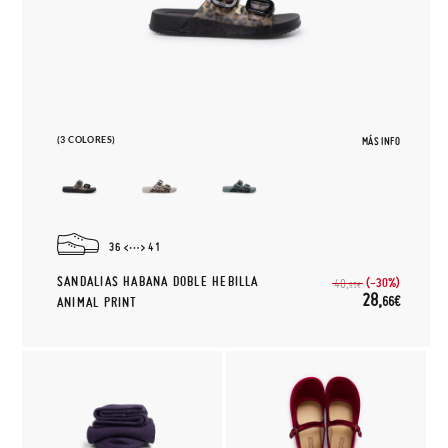
(3 COLORES)
MÁS INFO
36
41
SANDALIAS HABANA DOBLE HEBILLA
(-30%)
40,
95€
28,
66€
ANIMAL PRINT