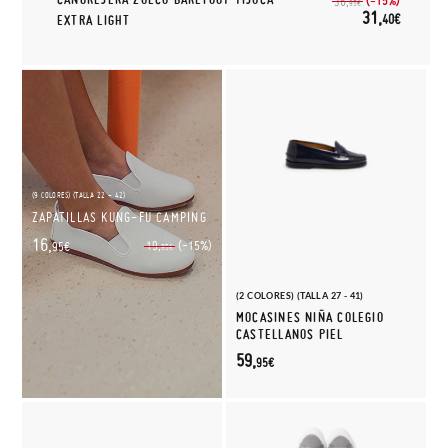
(-15%)
36,
95€
31,
40€
EXTRA LIGHT
(9 COLORES) (TALLA 22 - 42)
ZAPATILLAS KUNG-FU CAMPING
16,
(-15%)
19,
95€
95€
(2 COLORES) (TALLA 27 - 41)
MOCASINES NIÑA COLEGIO
CASTELLANOS PIEL
59,
95€