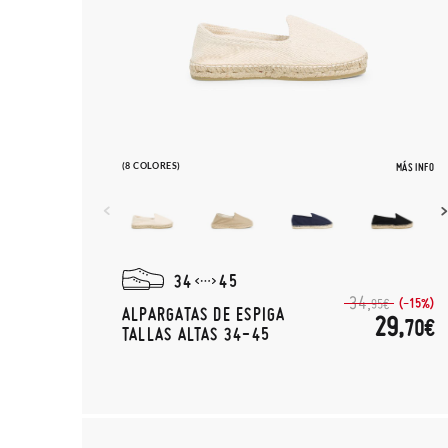
(8 COLORES)
MÁS INFO
34
45
34,
(-15%)
95€
ALPARGATAS DE ESPIGA
29,
70€
TALLAS ALTAS 34-45