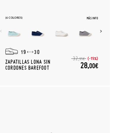
(6 COLORES)
MÁS INFO
19
30
32,
(-15%)
95€
ZAPATILLAS LONA SIN
28,
00€
CORDONES BAREFOOT