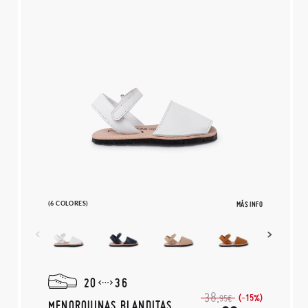
(6 COLORES)
MÁS INFO
20
36
38,
(-15%)
95€
MENORQUINAS BLANDITAS