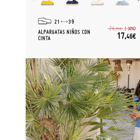
21
39
24,
(-30%)
95€
ALPARGATAS NIÑOS CON
17,
46€
CINTA