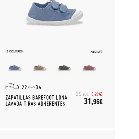
(5 COLORES)
MÁS INFO
22
34
39,
(-20%)
95€
ZAPATILLAS BAREFOOT LONA
31,
96€
LAVADA TIRAS ADHERENTES