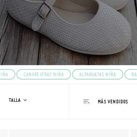
NIÑA
CANGREJERAS NIÑA
ALPARGATAS NIÑA
BA
TALLA