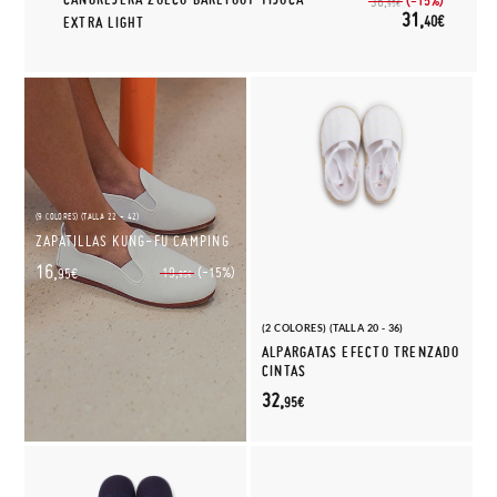
(-15%)
36,
95€
31,
40€
EXTRA LIGHT
(9 COLORES) (TALLA 22 - 42)
ZAPATILLAS KUNG-FU CAMPING
16,
(-15%)
19,
95€
95€
(2 COLORES) (TALLA 20 - 36)
ALPARGATAS EFECTO TRENZADO
CINTAS
32,
95€