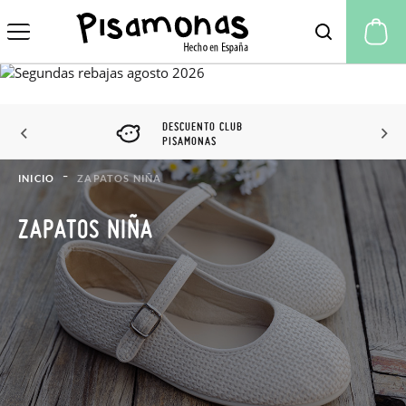
Mi
DESCUENTO CLUB
PISAMONAS
INICIO
ZAPATOS NIÑA
ZAPATOS NIÑA