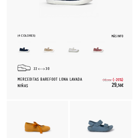
(4 COLORES)
MÁS INFO
22
30
MERCEDITAS BAREFOOT LONA LAVADA
(-20%)
36,
95€
29,
56€
NIÑAS