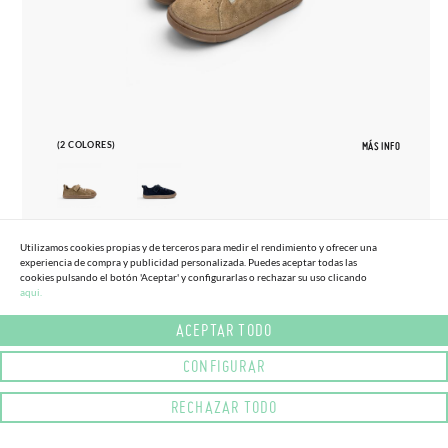
(2 COLORES)
MÁS INFO
Utilizamos cookies propias y de terceros para medir el rendimiento y ofrecer una
27
33
experiencia de compra y publicidad personalizada. Puedes aceptar todas las
cookies pulsando el botón 'Aceptar' y configurarlas o rechazar su uso clicando
ZAPATILLAS BLANDITOS SERRAJE
aqui.
65,
95€
TALLAS ALTAS
ACEPTAR TODO
CONFIGURAR
RECHAZAR TODO