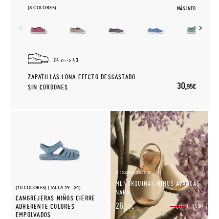
(8 COLORES)
MÁS INFO
24
43
ZAPATILLAS LONA EFECTO DESGASTADO
30,
95€
SIN CORDONES
(9 COLORES) (TALLA 25 - 45)
MENORQUINAS NIÑOS AVARCAS
(10 COLORES) (TALLA 19 - 34)
NAPA
CANGREJERAS NIÑOS CIERRE
26,
(-15%)
ADHERENTE COLORES
30,
30€
95€
EMPOLVADOS