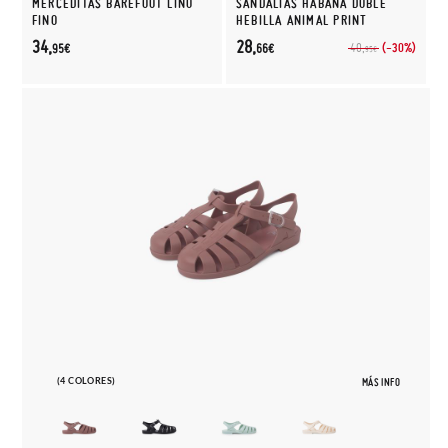
MERCEDITAS BAREFOOT LINO
SANDALIAS HABANA DOBLE
FINO
HEBILLA ANIMAL PRINT
34,
28,
(-30%)
40,
95€
66€
95€
(4 COLORES)
MÁS INFO