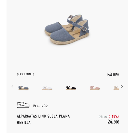
(9 COLORES)
MÁS INFO
19
32
ALPARGATAS LINO SUELA PLANA
(-15%)
28,
95€
24,
60€
HEBILLA