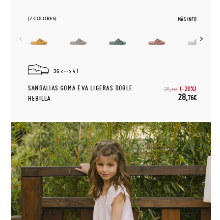
(7 COLORES)
MÁS INFO
36
41
SANDALIAS GOMA EVA LIGERAS DOBLE
(-20%)
35,
95€
28,
76€
HEBILLA