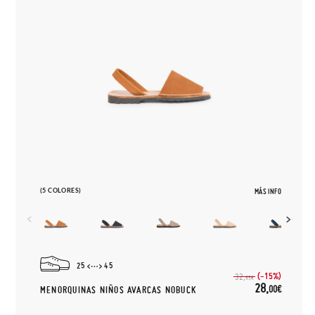
(5 COLORES)
MÁS INFO
25
45
(-15%)
32,
95€
28,
00€
MENORQUINAS NIÑOS AVARCAS NOBUCK