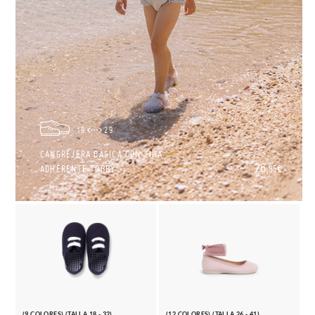
19
29
CANGREJERA BÁSICA CON TIRA
26,
ADHERENTE TOBBY
95€
(9 COLORES) (TALLA 18 - 32)
(12 COLORES) (TALLA 26 - 41)