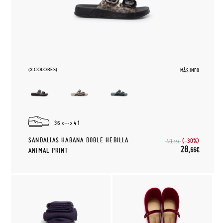
(3 COLORES)
MÁS INFO
36
41
SANDALIAS HABANA DOBLE HEBILLA
(-30%)
40,
95€
28,
66€
ANIMAL PRINT