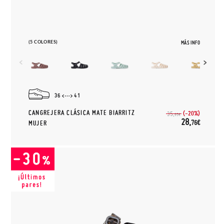
(5 COLORES)
MÁS INFO
36
41
CANGREJERA CLÁSICA MATE BIARRITZ
(-20%)
35,
95€
28,
76€
MUJER