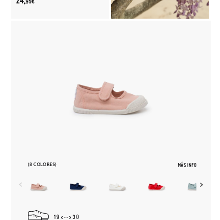
24,
95€
(8 COLORES)
MÁS INFO
19
30