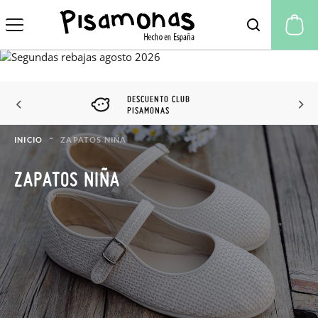
Mi
DESCUENTO CLUB
PISAMONAS
INICIO
ZAPATOS NIÑA
ZAPATOS NIÑA