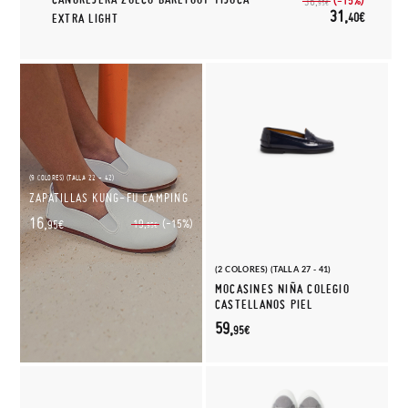
(-15%)
36,
95€
31,
40€
EXTRA LIGHT
(9 COLORES) (TALLA 22 - 42)
ZAPATILLAS KUNG-FU CAMPING
16,
(-15%)
19,
95€
95€
(2 COLORES) (TALLA 27 - 41)
MOCASINES NIÑA COLEGIO
CASTELLANOS PIEL
59,
95€