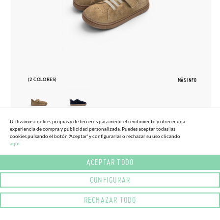
(2 COLORES)
MÁS INFO
Utilizamos cookies propias y de terceros para medir el rendimiento y ofrecer una
experiencia de compra y publicidad personalizada. Puedes aceptar todas las
27
33
cookies pulsando el botón 'Aceptar' y configurarlas o rechazar su uso clicando
aqui.
ZAPATILLAS BLANDITOS SERRAJE
65,
95€
TALLAS ALTAS
ACEPTAR TODO
CONFIGURAR
RECHAZAR TODO