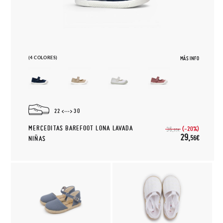
(4 COLORES)
MÁS INFO
22
30
MERCEDITAS BAREFOOT LONA LAVADA
(-20%)
36,
95€
29,
56€
NIÑAS