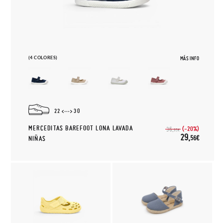
(4 COLORES)
MÁS INFO
22
30
MERCEDITAS BAREFOOT LONA LAVADA
(-20%)
36,
95€
29,
56€
NIÑAS