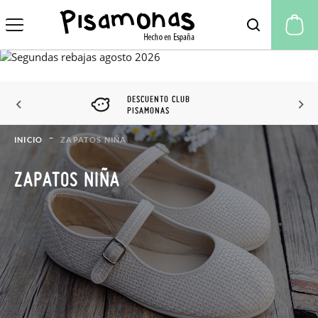
Mi
DESCUENTO CLUB
PISAMONAS
INICIO
ZAPATOS NIÑA
ZAPATOS NIÑA