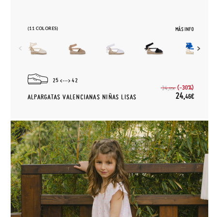
(11 COLORES)
MÁS INFO
25
42
(-30%)
34,
95€
24,
46€
ALPARGATAS VALENCIANAS NIÑAS LISAS