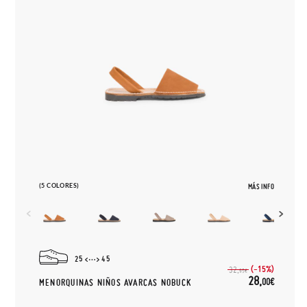
(5 COLORES)
MÁS INFO
25
45
(-15%)
32,
95€
28,
00€
MENORQUINAS NIÑOS AVARCAS NOBUCK