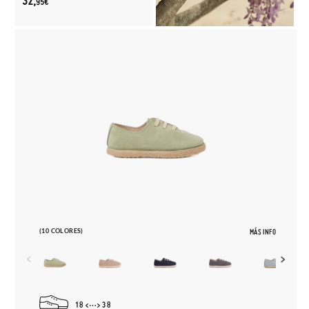
32,
95€
(10 COLORES)
MÁS INFO
18
38