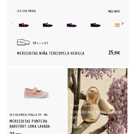
(12 COLORES)
MÁS INFO
18
41
25,
95€
MERCEDITAS NIÑA TERCIOPELO HEBILLA
(9 COLORES) (TALLA 25 - 45)
MENORQUINAS NIÑOS AVARCAS
(8 COLORES) (TALLA 19 - 30)
NAPA
MERCEDITAS PUNTERA
26,
(-15%)
BAREFOOT LONA LAVADA
30,
30€
95€