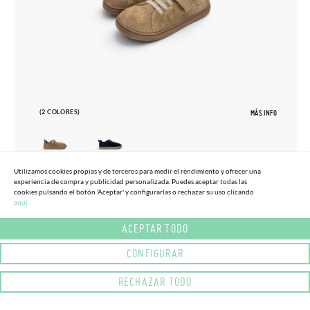
(2 COLORES)
MÁS INFO
Utilizamos cookies propias y de terceros para medir el rendimiento y ofrecer una
experiencia de compra y publicidad personalizada. Puedes aceptar todas las
27
33
cookies pulsando el botón 'Aceptar' y configurarlas o rechazar su uso clicando
aqui.
ZAPATILLAS BLANDITOS SERRAJE
65,
95€
TALLAS ALTAS
ACEPTAR TODO
CONFIGURAR
RECHAZAR TODO