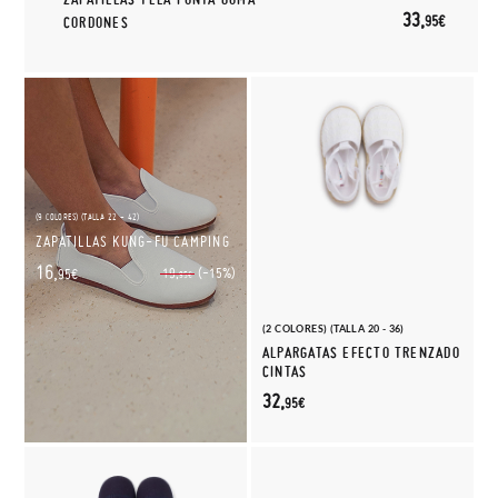
33,
95€
CORDONES
(9 COLORES) (TALLA 22 - 42)
ZAPATILLAS KUNG-FU CAMPING
16,
(-15%)
19,
95€
95€
(2 COLORES) (TALLA 20 - 36)
ALPARGATAS EFECTO TRENZADO
CINTAS
32,
95€