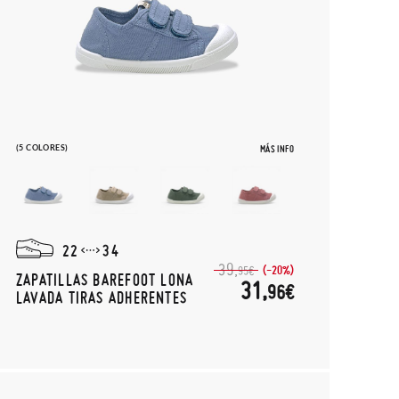
(5 COLORES)
MÁS INFO
22
34
39,
(-20%)
95€
ZAPATILLAS BAREFOOT LONA
31,
96€
LAVADA TIRAS ADHERENTES