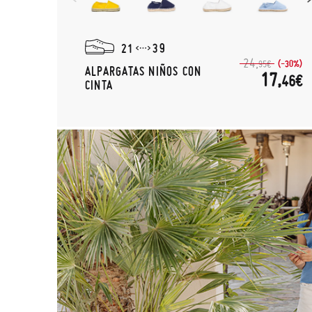
21
39
24,
(-30%)
95€
ALPARGATAS NIÑOS CON
17,
46€
CINTA