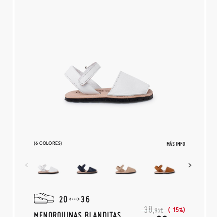
(6 COLORES)
MÁS INFO
20
36
38,
(-15%)
95€
MENORQUINAS BLANDITAS