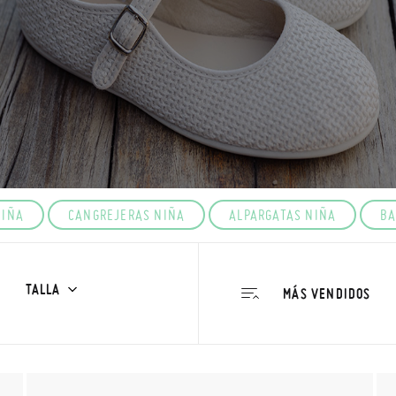
NIÑA
CANGREJERAS NIÑA
ALPARGATAS NIÑA
BA
TALLA