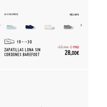
(6 COLORES)
MÁS INFO
19
30
32,
(-15%)
95€
ZAPATILLAS LONA SIN
28,
00€
CORDONES BAREFOOT