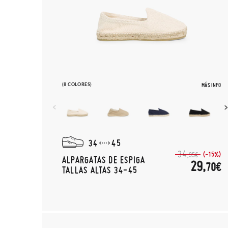
(8 COLORES)
MÁS INFO
34
45
34,
(-15%)
95€
ALPARGATAS DE ESPIGA
29,
70€
TALLAS ALTAS 34-45