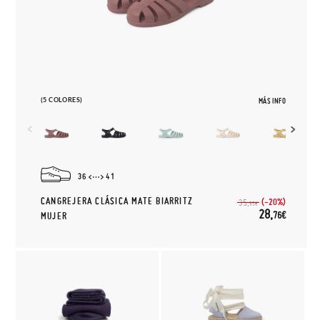
(5 COLORES)
MÁS INFO
36
41
CANGREJERA CLÁSICA MATE BIARRITZ
(-20%)
35,
95€
28,
76€
MUJER