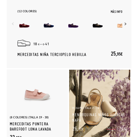
(12 COLORES)
MÁS INFO
18
41
25,
95€
MERCEDITAS NIÑA TERCIOPELO HEBILLA
(9 COLORES) (TALLA 25 - 45)
MENORQUINAS NIÑOS AVARCAS
(8 COLORES) (TALLA 19 - 30)
NAPA
MERCEDITAS PUNTERA
26,
(-15%)
BAREFOOT LONA LAVADA
30,
30€
95€