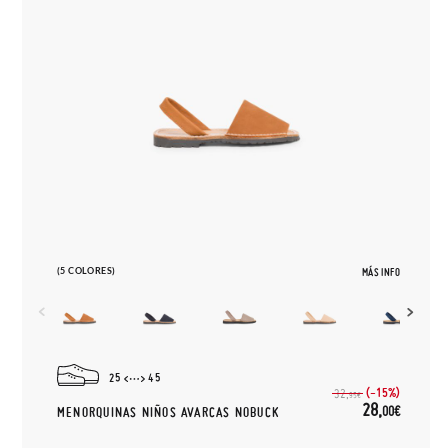
(5 COLORES)
MÁS INFO
25
45
(-15%)
32,
95€
28,
00€
MENORQUINAS NIÑOS AVARCAS NOBUCK