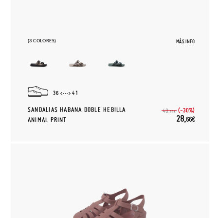
(3 COLORES)
MÁS INFO
36
41
SANDALIAS HABANA DOBLE HEBILLA
(-30%)
40,
95€
28,
66€
ANIMAL PRINT