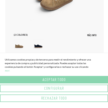
(2 COLORES)
MÁS INFO
Utilizamos cookies propias y de terceros para medir el rendimiento y ofrecer una
27
33
experiencia de compra y publicidad personalizada. Puedes aceptar todas las
cookies pulsando el botón 'Aceptar' y configurarlas o rechazar su uso clicando
ZAPATILLAS BLANDITOS SERRAJE
aqui.
65,
95€
TALLAS ALTAS
ACEPTAR TODO
CONFIGURAR
RECHAZAR TODO