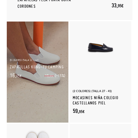
33,
95€
CORDONES
(9 COLORES) (TALLA 22 - 42)
ZAPATILLAS KUNG-FU CAMPING
16,
(-15%)
19,
95€
95€
(2 COLORES) (TALLA 27 - 41)
MOCASINES NIÑA COLEGIO
CASTELLANOS PIEL
59,
95€