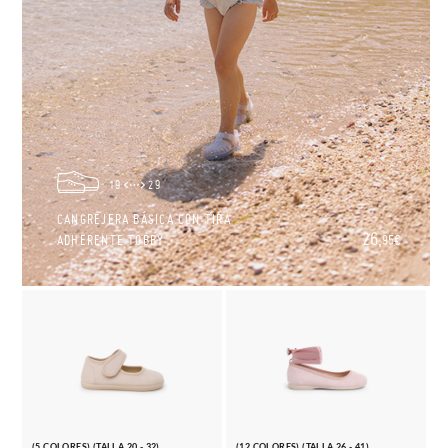
19
29
CANGREJERA BÁSICA CON TIRA
26,
ADHERENTE TOBBY
95€
(5 COLORES) (TALLA 20 - 32)
(12 COLORES) (TALLA 26 - 41)