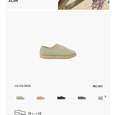
32,
95€
(10 COLORES)
MÁS INFO
18
38