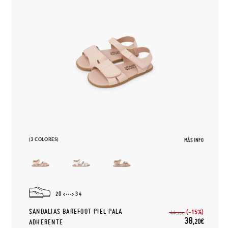
(3 COLORES)
MÁS INFO
20
34
SANDALIAS BAREFOOT PIEL PALA
(-15%)
44,
95€
38,
20€
ADHERENTE