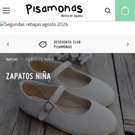
Mi
DESCUENTO CLUB
PISAMONAS
INICIO
ZAPATOS NIÑA
ZAPATOS NIÑA