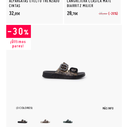
ALPARGATAS EFECTO TRENZADO
CANGREJERA CLÁSICA MATE
CINTAS
BIARRITZ MUJER
32,
28,
(-20%)
35,
95€
76€
95€
(3 COLORES)
MÁS INFO