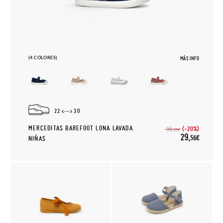
(4 COLORES)
MÁS INFO
22
30
MERCEDITAS BAREFOOT LONA LAVADA
(-20%)
36,
95€
29,
56€
NIÑAS