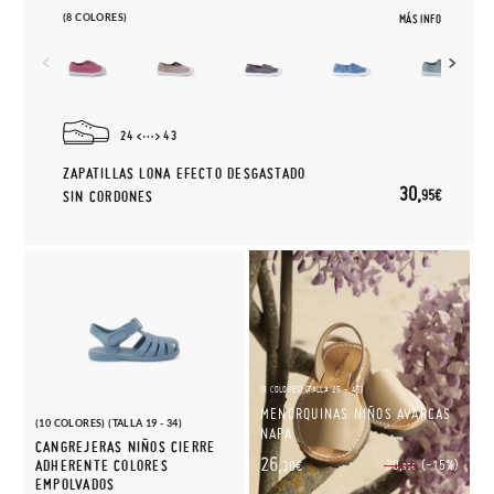
(8 COLORES)
MÁS INFO
24
43
ZAPATILLAS LONA EFECTO DESGASTADO
30,
95€
SIN CORDONES
(9 COLORES) (TALLA 25 - 45)
MENORQUINAS NIÑOS AVARCAS
(10 COLORES) (TALLA 19 - 34)
NAPA
CANGREJERAS NIÑOS CIERRE
26,
(-15%)
ADHERENTE COLORES
30,
30€
95€
EMPOLVADOS