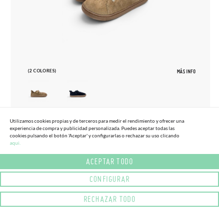
(2 COLORES)
MÁS INFO
Utilizamos cookies propias y de terceros para medir el rendimiento y ofrecer una
27
33
experiencia de compra y publicidad personalizada. Puedes aceptar todas las
cookies pulsando el botón 'Aceptar' y configurarlas o rechazar su uso clicando
ZAPATILLAS BLANDITOS SERRAJE
aqui.
65,
95€
TALLAS ALTAS
ACEPTAR TODO
CONFIGURAR
RECHAZAR TODO