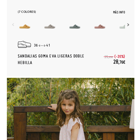
(7 COLORES)
MÁS INFO
36
41
SANDALIAS GOMA EVA LIGERAS DOBLE
(-20%)
35,
95€
28,
76€
HEBILLA