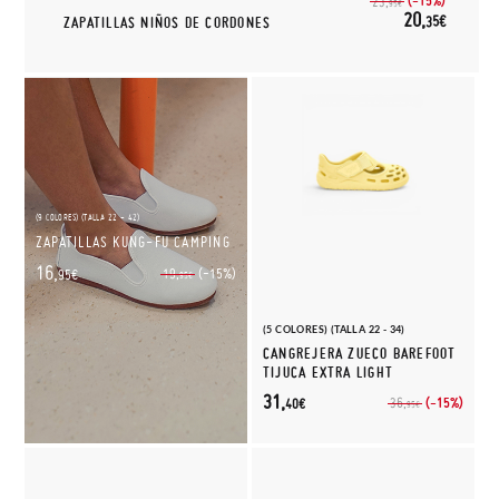
(-15%)
23,
95€
20,
35€
ZAPATILLAS NIÑOS DE CORDONES
(9 COLORES) (TALLA 22 - 42)
ZAPATILLAS KUNG-FU CAMPING
16,
(-15%)
19,
95€
95€
(5 COLORES) (TALLA 22 - 34)
CANGREJERA ZUECO BAREFOOT
TIJUCA EXTRA LIGHT
31,
(-15%)
36,
40€
95€